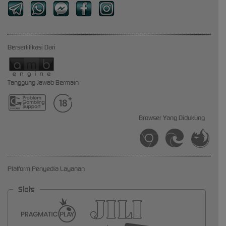
Bersertifikasi Dari
Tanggung Jawab Bermain
Browser Yang Didukung
Platform Penyedia Layanan
Slots