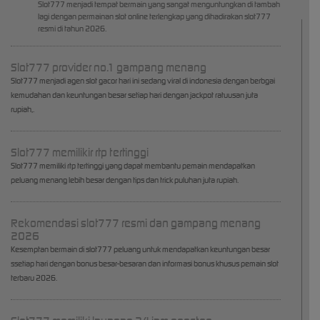
Slot777 menjadi tempat bermain yang sangat menguntungkan di tambah
lagi dengan permainan slot online terlengkap yang dihadirakan slot777
resmi di tahun 2026.
Slot777 provider no.1 gampang menang
Slot777 menjadi agen slot gacor hari ini sedang viral di indonesia dengan berbgai
kemudahan dan keuntungan besar setiap hari dengan jackpot ratuusan juta
rupiah,.
Slot777 memilikir rtp tertinggi
Slot777 memiliki rtp tertinggi yang dapat membantu pemain mendapatkan
peluang menang lebih besar dengan tips dan trick puluhan juta rupiah.
Rekomendasi slot777 resmi dan gampang menang
2026
Kesemptan bermain di slot777 peluang untuk mendapatkan keuntungan besar
ssetiap hari dengan bonus besar-besaran dan informasi bonus khusus pemain slot
terbaru 2026.