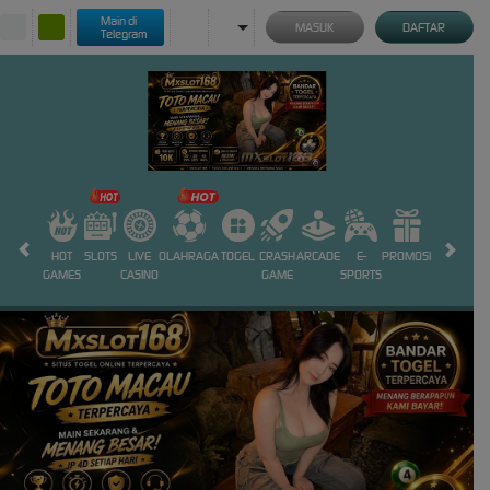
Main di
MASUK
DAFTAR
Telegram
HOT
SLOTS
LIVE
OLAHRAGA
TOGEL
CRASH
ARCADE
E-
PROMOSI
GAMES
CASINO
GAME
SPORTS