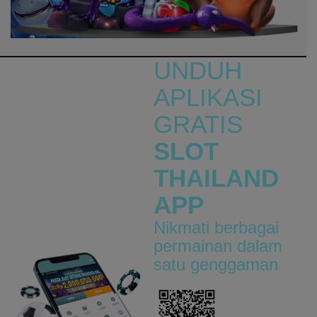
vswaysbandit
ans****a
IDR
6,998,600.00
vs20olympgate
UNDUH
rydhos****e
APLIKASI
IDR
6,989,400.00
GRATIS
vswaysmahwblck
SLOT
miste****0
IDR
6,784,500.00
THAILAND
vs20gatotx
APP
be****7
IDR
6,724,500.00
Nikmati berbagai
vs20stararx
permainan dalam
be****7
satu genggaman
IDR
6,592,400.00
vs20fruitswx
sco****9
IDR
5,941,200.00