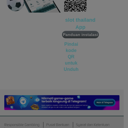
vs20fruitswx
miste****0
IDR
4,520,000.00
slot thailand
vs20olympx
App
Panduan instalasi
Pindai
kode
QR
untuk
Unduh
Android
APK
Responsible Gambling
Pusat Bantuan
Syarat dan Ketentuan