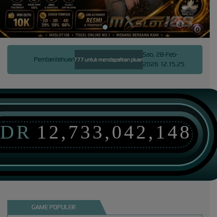
Sab, 28-Feb-
Pemberitahuan
di hadirkan provider slot777 untuk mendapatkan pluang jackpt besar setiap hari.
Slot777 m
2026 12.15.25
IDR
12,733,042,148
GAME POPULER