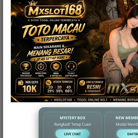
MYSTERY BOX
NEW MEMBE
Rungkad? Tetap Cuan
Modal Memb
Live Casino
LIVE CHAT
DAFTA