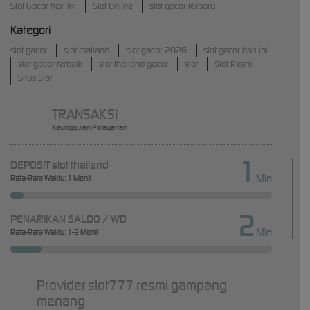
Slot Gacor hari ini
Slot Online
slot gacor terbaru
Kategori
slot gacor
slot thailand
slot gacor 2026
slot gacor hari ini
slot gacor terbaik
slot thailand gacor
slot
Slot Resmi
Situs Slot
TRANSAKSI
Keunggulan Pelayanan
1
DEPOSIT slot thailand
Min
Rata-Rata Waktu: 1 Menit
2
PENARIKAN SALDO / WD
Min
Rata-Rata Waktu: 1-2 Menit
Provider slot777 resmi gampang
menang