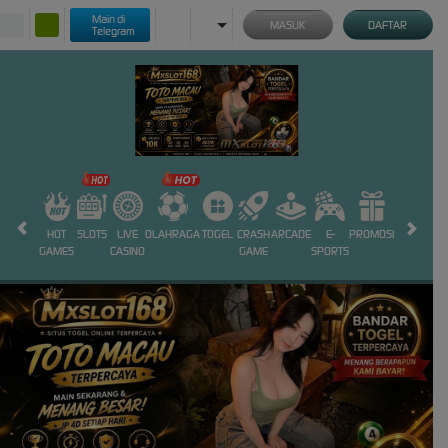
Main di
MASUK
DAFTAR
Telegram
HOT
SLOTS
LIVE
OLAHRAGA
TOGEL
CRASH
ARCADE
E-
PROMOSI
GAMES
CASINO
GAME
SPORTS