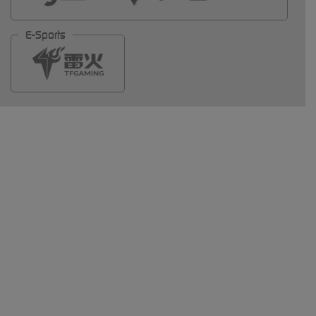
E-Sports