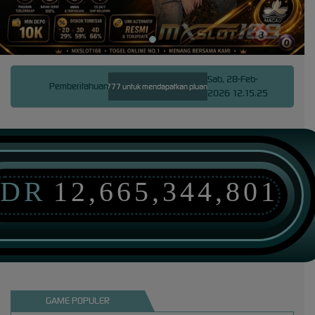
Sab, 28-Feb-
Pemberitahuan
di hadirkan provider slot777 untuk mendapatkan pluang jackpt besar setiap hari.
Slot777 m
2026 12.15.25
IDR
12,665,344,801
GAME POPULER