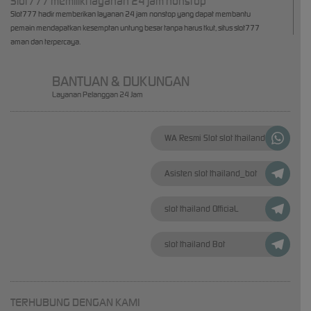
Slot777 memiliki layanan 24 jam nonstop
Slot777 hadir memberikan layanan 24 jam nonstop yang dapat membantu
pemain mendapatkan kesemptan untung besar tanpa harus tkut, situs slot777
aman dan terpercaya.
BANTUAN & DUKUNGAN
Layanan Pelanggan 24 Jam
WA Resmi Slot slot thailand
Asisten slot thailand_bot
slot thailand OfficiaL
slot thailand Bot
TERHUBUNG DENGAN KAMI