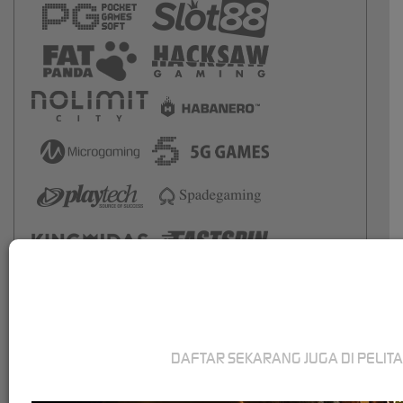
DAFTAR SEKARANG JUGA DI PELIT