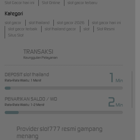
Slot Gacor hari ini
Slot Online
slot gacor terbaru
Kategori
slot gacor
slot thailand
slot gacor 2026
slot gacor hari ini
slot gacor terbaik
slot thailand gacor
slot
Slot Resmi
Situs Slot
TRANSAKSI
Keunggulan Pelayanan
1
DEPOSIT slot thailand
Min
Rata-Rata Waktu: 1 Menit
2
PENARIKAN SALDO / WD
Min
Rata-Rata Waktu: 1-2 Menit
Provider slot777 resmi gampang
menang