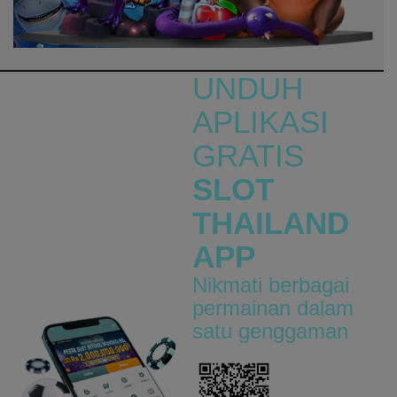
vswaysbandit
ans****a
IDR
6,998,600.00
vs20olympgate
UNDUH
rydhos****e
APLIKASI
IDR
6,989,400.00
GRATIS
vswaysmahwblck
SLOT
miste****0
IDR
6,784,500.00
THAILAND
vs20gatotx
APP
be****7
IDR
6,724,500.00
Nikmati berbagai
vs20stararx
permainan dalam
be****7
satu genggaman
IDR
6,592,400.00
vs20fruitswx
sco****9
IDR
5,941,200.00