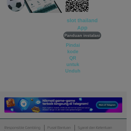
vs20fruitswx
miste****0
IDR
4,520,000.00
slot thailand
vs20olympx
App
Panduan instalasi
Pindai
kode
QR
untuk
Unduh
Android
APK
Responsible Gambling
Pusat Bantuan
Syarat dan Ketentuan