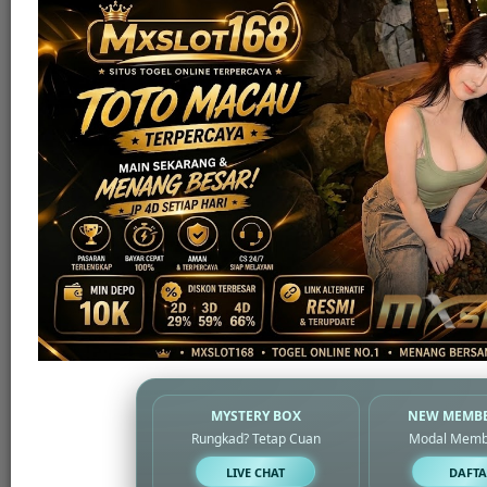
MYSTERY BOX
NEW MEMBE
Rungkad? Tetap Cuan
Modal Memb
Live Casino
LIVE CHAT
DAFTA