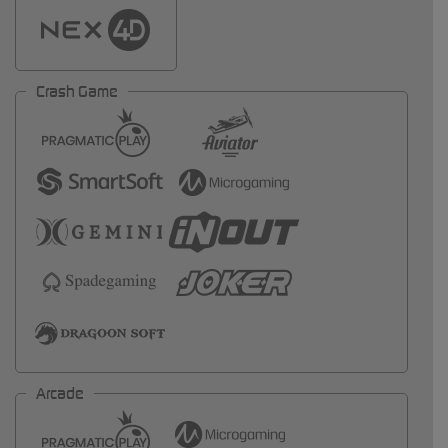
Crash Game
Arcade