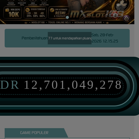
Sab, 28-Feb-
Pemberitahuan
i hadirkan provider slot777 untuk mendapatkan pluang jackpt besar setiap hari.
Slot777 me
2026 12.15.25
IDR
12,701,049,278
GAME POPULER