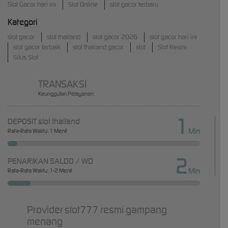
Slot Gacor hari ini
Slot Online
slot gacor terbaru
Kategori
slot gacor
slot thailand
slot gacor 2026
slot gacor hari ini
slot gacor terbaik
slot thailand gacor
slot
Slot Resmi
Situs Slot
TRANSAKSI
Keunggulan Pelayanan
1
DEPOSIT slot thailand
Min
Rata-Rata Waktu: 1 Menit
2
PENARIKAN SALDO / WD
Min
Rata-Rata Waktu: 1-2 Menit
Provider slot777 resmi gampang
menang