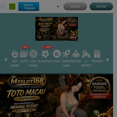
Main di
MASUK
DAFTAR
Telegram
HOT
SLOTS
LIVE
OLAHRAGA
TOGEL
CRASH
ARCADE
E-
PROMOSI
GAMES
CASINO
GAME
SPORTS