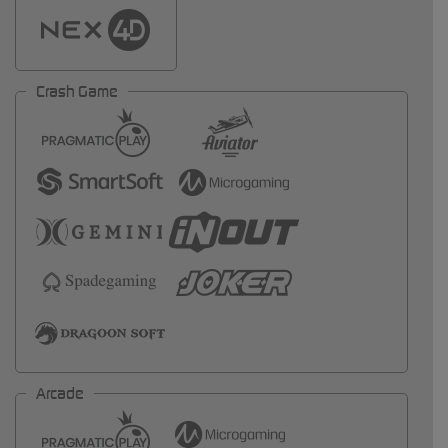
Crash Game
Arcade