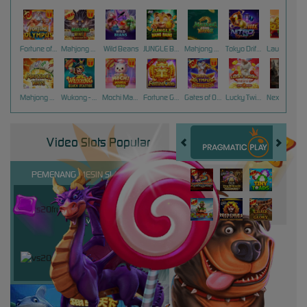
Fortune of Olympus
Mahjong Wins 3 – Black Scatter
Wild Beans
JUNGLE BANG BANG
Mahjong Ways 2
Tokyo Drift Nitro
Laughing Buddha Nexus
Mahjong Ways
Wukong - Black Scatter
Mochi Mania 1000
Fortune Gems
Gates of Olympus Super Scatter
Lucky Twins Nexus
Nexus Tombstone RIP
Video Slots Popular
PEMENANG MESIN SLOT
miste****0
IDR
15,047,200.00
vs20fruitswx
ma****5
IDR
9,253,200.00
vs20starlightx
vsteadf****1
IDR
8,998,000.00