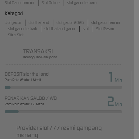
Slot Gacor hari ini
Slot Online
slot gacor terbaru
Kategori
slot gacor
slot thailand
slot gacor 2026
slot gacor hari ini
slot gacor terbaik
slot thailand gacor
slot
Slot Resmi
Situs Slot
TRANSAKSI
Keunggulan Pelayanan
1
DEPOSIT slot thailand
Min
Rata-Rata Waktu: 1 Menit
2
PENARIKAN SALDO / WD
Min
Rata-Rata Waktu: 1-2 Menit
Provider slot777 resmi gampang
menang