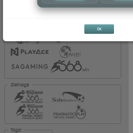
OK
Olahraga
Togel