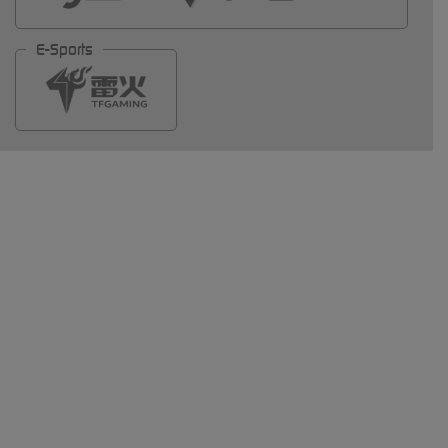
E-Sports