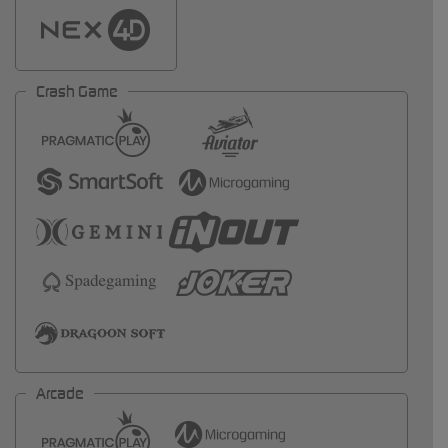
Crash Game
Arcade