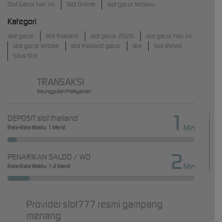
Slot Gacor hari ini
Slot Online
slot gacor terbaru
Kategori
slot gacor
slot thailand
slot gacor 2026
slot gacor hari ini
slot gacor terbaik
slot thailand gacor
slot
Slot Resmi
Situs Slot
TRANSAKSI
Keunggulan Pelayanan
1
DEPOSIT slot thailand
Min
Rata-Rata Waktu: 1 Menit
2
PENARIKAN SALDO / WD
Min
Rata-Rata Waktu: 1-2 Menit
Provider slot777 resmi gampang
menang