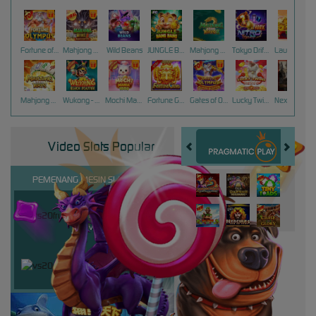
Fortune of Olympus
Mahjong Wins 3 – Black Scatter
Wild Beans
JUNGLE BANG BANG
Mahjong Ways 2
Tokyo Drift Nitro
Laughing Buddha Nexus
Mahjong Ways
Wukong - Black Scatter
Mochi Mania 1000
Fortune Gems
Gates of Olympus Super Scatter
Lucky Twins Nexus
Nexus Tombstone RIP
Video Slots Popular
PEMENANG MESIN SLOT
miste****0
IDR
15,047,200.00
vs20fruitswx
ma****5
IDR
9,253,200.00
vs20starlightx
vsteadf****1
IDR
8,998,000.00