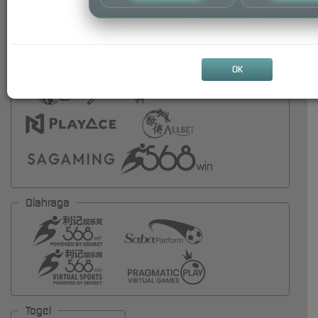
OK
Olahraga
Togel