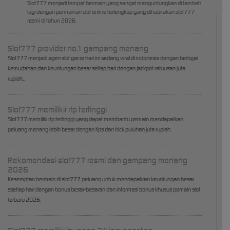
Slot777 menjadi tempat bermain yang sangat menguntungkan di tambah
lagi dengan permainan slot online terlengkap yang dihadirakan slot777
resmi di tahun 2026.
Slot777 provider no.1 gampang menang
Slot777 menjadi agen slot gacor hari ini sedang viral di indonesia dengan berbgai
kemudahan dan keuntungan besar setiap hari dengan jackpot ratuusan juta
rupiah,.
Slot777 memilikir rtp tertinggi
Slot777 memiliki rtp tertinggi yang dapat membantu pemain mendapatkan
peluang menang lebih besar dengan tips dan trick puluhan juta rupiah.
Rekomendasi slot777 resmi dan gampang menang
2026
Kesemptan bermain di slot777 peluang untuk mendapatkan keuntungan besar
ssetiap hari dengan bonus besar-besaran dan informasi bonus khusus pemain slot
terbaru 2026.