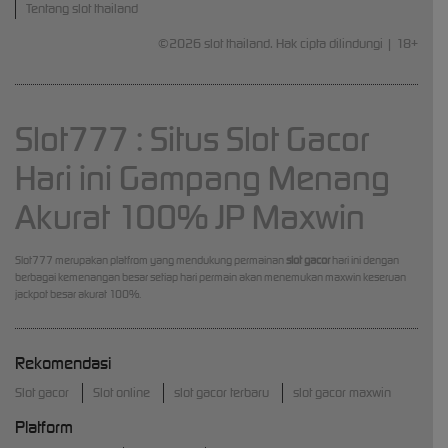
Tentang slot thailand
©2026 slot thailand. Hak cipta dilindungi | 18+
Slot777 : Situs Slot Gacor
Hari ini Gampang Menang
Akurat 100% JP Maxwin
Slot777 merupakan platfrom yang mendukung permainan
slot gacor
hari ini dengan
berbagai kemenangan besar setiap hari permain akan menemukan maxwin keseruan
jackpot besar akurat 100%.
Rekomendasi
Slot gacor
Slot online
slot gacor terbaru
slot gacor maxwin
Platform