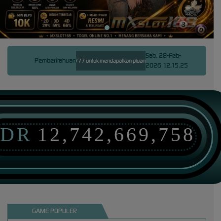
Sab, 28-Feb-
Pemberitahuan
di hadirkan provider slot777 untuk mendapatkan pluang jackpt besar setiap hari.
Slot777 m
2026 12.15.25
IDR
12,742,669,758
GAME POPULER