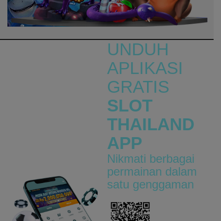
vswaysbandit
ans****a
IDR
6,998,600.00
vs20olympgate
UNDUH
rydhos****e
APLIKASI
IDR
6,989,400.00
GRATIS
vswaysmahwblck
SLOT
miste****0
IDR
6,784,500.00
THAILAND
vs20gatotx
APP
be****7
IDR
6,724,500.00
Nikmati berbagai
vs20stararx
permainan dalam
be****7
satu genggaman
IDR
6,592,400.00
vs20fruitswx
sco****9
IDR
5,941,200.00