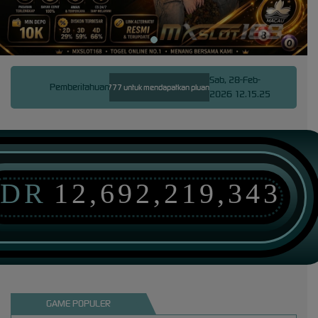
Sab, 28-Feb-
Pemberitahuan
di hadirkan provider slot777 untuk mendapatkan pluang jackpt besar setiap hari.
Slot777 m
2026 12.15.25
IDR
12,692,219,343
GAME POPULER