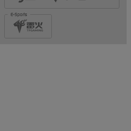
E-Sports