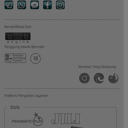
Bersertifikasi Dari
Tanggung Jawab Bermain
Browser Yang Didukung
Platform Penyedia Layanan
Slots