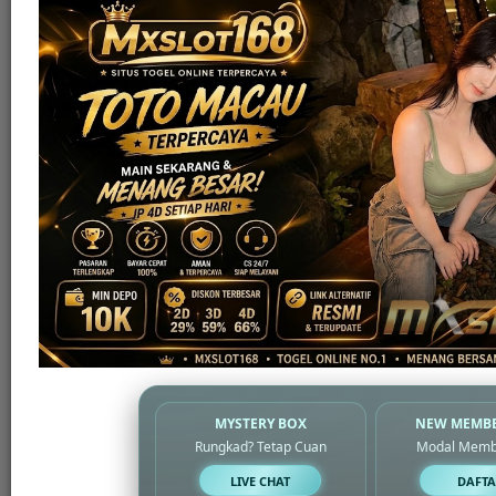
MYSTERY BOX
NEW MEMBE
Rungkad? Tetap Cuan
Modal Memb
Live Casino
LIVE CHAT
DAFTA