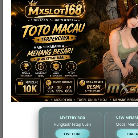
MYSTERY BOX
NEW MEMBE
Rungkad? Tetap Cuan
Modal Memb
Live Casino
LIVE CHAT
DAFTA