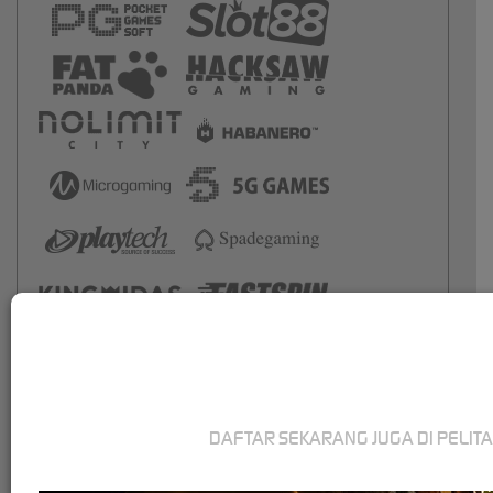
DAFTAR SEKARANG JUGA DI PELIT