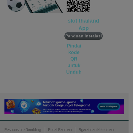
vs20fruitswx
miste****0
IDR
4,520,000.00
slot thailand
vs20olympx
App
Panduan instalasi
Pindai
kode
QR
untuk
Unduh
Android
APK
Responsible Gambling
Pusat Bantuan
Syarat dan Ketentuan