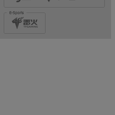
E-Sports