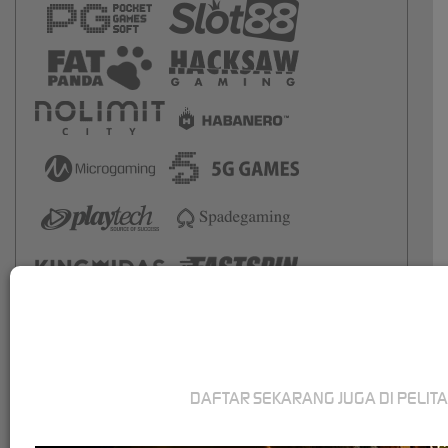
DAFTAR SEKARANG JUGA DI PELIT