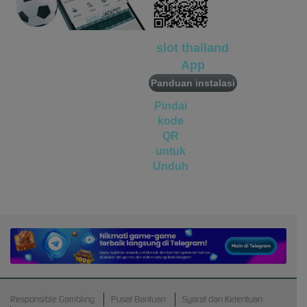
vs20fruitswx
miste****0
IDR
4,520,000.00
slot thailand
vs20olympx
App
Panduan instalasi
Pindai
kode
QR
untuk
Unduh
Android
APK
Responsible Gambling
Pusat Bantuan
Syarat dan Ketentuan