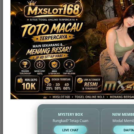
MYSTERY BOX
NEW MEMBE
Rungkad? Tetap Cuan
Modal Memb
Live Casino
LIVE CHAT
DAFTA