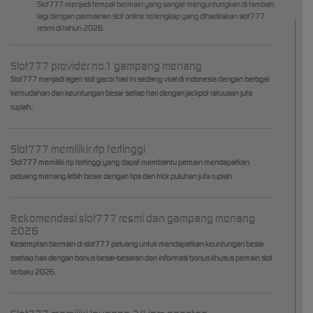
Slot777 menjadi tempat bermain yang sangat menguntungkan di tambah
lagi dengan permainan slot online terlengkap yang dihadirakan slot777
resmi di tahun 2026.
Slot777 provider no.1 gampang menang
Slot777 menjadi agen slot gacor hari ini sedang viral di indonesia dengan berbgai
kemudahan dan keuntungan besar setiap hari dengan jackpot ratuusan juta
rupiah,.
Slot777 memilikir rtp tertinggi
Slot777 memiliki rtp tertinggi yang dapat membantu pemain mendapatkan
peluang menang lebih besar dengan tips dan trick puluhan juta rupiah.
Rekomendasi slot777 resmi dan gampang menang
2026
Kesemptan bermain di slot777 peluang untuk mendapatkan keuntungan besar
ssetiap hari dengan bonus besar-besaran dan informasi bonus khusus pemain slot
terbaru 2026.