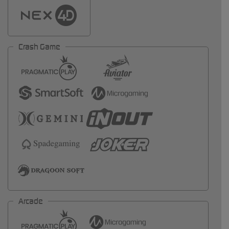
Crash Game
Arcade