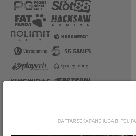
DAFTAR SEKARANG JUGA DI PELIT