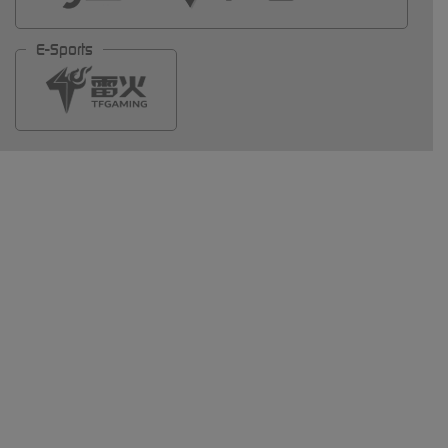
E-Sports