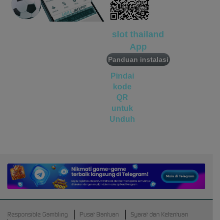
vs20fruitswx
miste****0
IDR
4,520,000.00
slot thailand
vs20olympx
App
Panduan instalasi
Pindai
kode
QR
untuk
Unduh
Android
APK
Responsible Gambling
Pusat Bantuan
Syarat dan Ketentuan