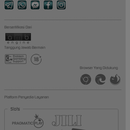
Bersertifikasi Dari
Tanggung Jawab Bermain
Browser Yang Didukung
Platform Penyedia Layanan
Slots