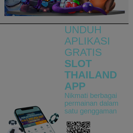
vswaysbandit
ans****a
IDR
6,998,600.00
vs20olympgate
UNDUH
rydhos****e
APLIKASI
IDR
6,989,400.00
GRATIS
vswaysmahwblck
SLOT
miste****0
IDR
6,784,500.00
THAILAND
vs20gatotx
APP
be****7
IDR
6,724,500.00
Nikmati berbagai
vs20stararx
permainan dalam
be****7
satu genggaman
IDR
6,592,400.00
vs20fruitswx
sco****9
IDR
5,941,200.00