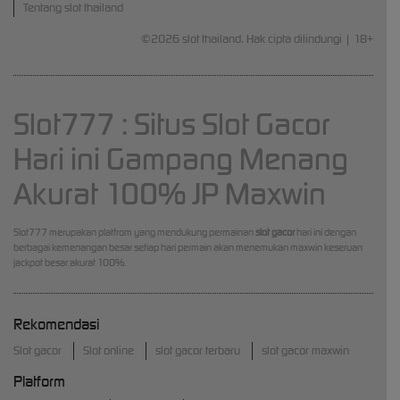
Tentang slot thailand
©2026 slot thailand. Hak cipta dilindungi | 18+
Slot777 : Situs Slot Gacor
Hari ini Gampang Menang
Akurat 100% JP Maxwin
Slot777 merupakan platfrom yang mendukung permainan
slot gacor
hari ini dengan
berbagai kemenangan besar setiap hari permain akan menemukan maxwin keseruan
jackpot besar akurat 100%.
Rekomendasi
Slot gacor
Slot online
slot gacor terbaru
slot gacor maxwin
Platform