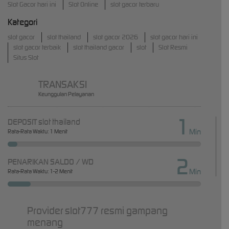
Slot Gacor hari ini
Slot Online
slot gacor terbaru
Kategori
slot gacor
slot thailand
slot gacor 2026
slot gacor hari ini
slot gacor terbaik
slot thailand gacor
slot
Slot Resmi
Situs Slot
TRANSAKSI
Keunggulan Pelayanan
1
DEPOSIT slot thailand
Min
Rata-Rata Waktu: 1 Menit
2
PENARIKAN SALDO / WD
Min
Rata-Rata Waktu: 1-2 Menit
Provider slot777 resmi gampang
menang