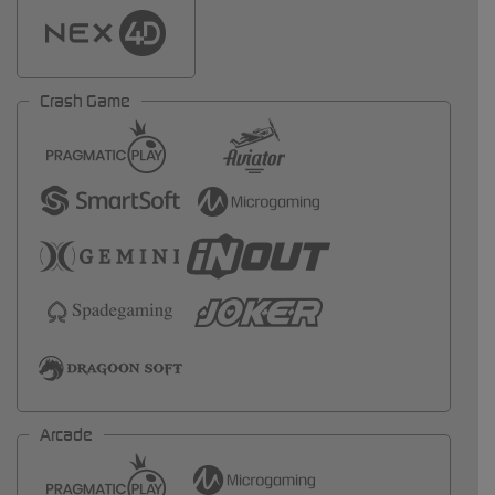
Crash Game
Arcade