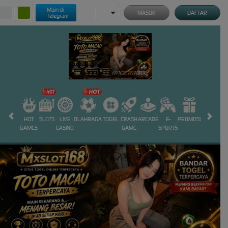
Main di
MASUK
DAFTAR
Telegram
HOT
SLOTS
LIVE
OLAHRAGA
TOGEL
CRASH
ARCADE
E-
PROMOSI
GAMES
CASINO
GAME
SPORTS