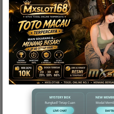
MYSTERY BOX
NEW MEMBE
Rungkad? Tetap Cuan
Modal Memb
Live Casino
LIVE CHAT
DAFTA