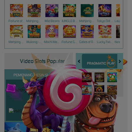
Fortune of Olympus
Mahjong Wins 3 – Black Scatter
Wild Beans
JUNGLE BANG BANG
Mahjong Ways 2
Tokyo Drift Nitro
Laughing Buddha Nexus
Mahjong Ways
Wukong - Black Scatter
Mochi Mania 1000
Fortune Gems
Gates of Olympus Super Scatter
Lucky Twins Nexus
Nexus Tombstone RIP
Video Slots Popular
PEMENANG MESIN SLOT
miste****0
IDR
15,047,200.00
vs20fruitswx
ma****5
IDR
9,253,200.00
vs20starlightx
vsteadf****1
IDR
8,998,000.00