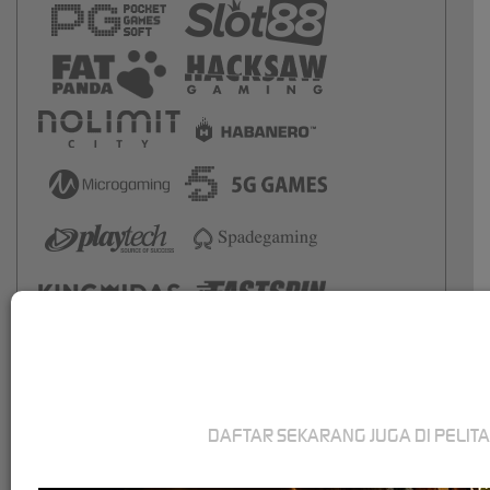
DAFTAR SEKARANG JUGA DI PELIT