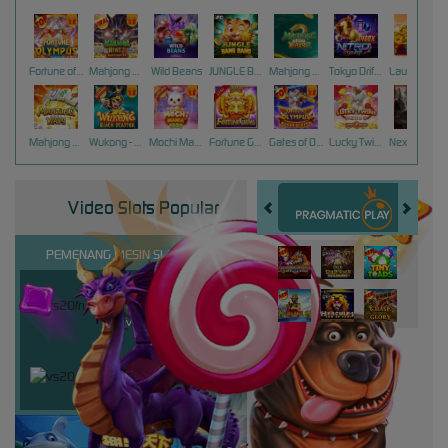
Fortune of Olympus
Mahjong Wins 3 – Black Scatter
Wild Beans
JUNGLE BANG BANG
Mahjong Ways 2
Tokyo Drift Nitro
Laughing Buddha Nexus
Mahjong Ways
Wukong - Black Scatter
Mochi Mania 1000
Fortune Gems
Gates of Olympus Super Scatter
Lucky Twins Nexus
Nexus Tombstone RIP
Video Slots Popular
PEMENANG MESIN SLOT
miste****0
IDR
15,047,200.00
vs20fruitswx
ma****5
IDR
9,253,200.00
vs20starlightx
vsteadf****1
IDR
8,998,000.00