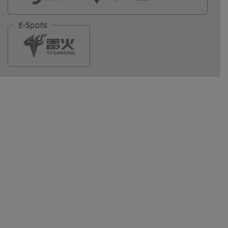
E-Sports