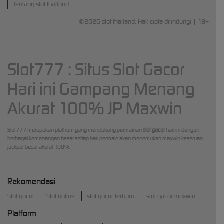
Tentang slot thailand
©2026 slot thailand. Hak cipta dilindungi | 18+
Slot777 : Situs Slot Gacor
Hari ini Gampang Menang
Akurat 100% JP Maxwin
Slot777 merupakan platfrom yang mendukung permainan
slot gacor
hari ini dengan
berbagai kemenangan besar setiap hari permain akan menemukan maxwin keseruan
jackpot besar akurat 100%.
Rekomendasi
Slot gacor
Slot online
slot gacor terbaru
slot gacor maxwin
Platform