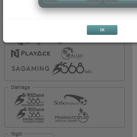
OK
Olahraga
Togel