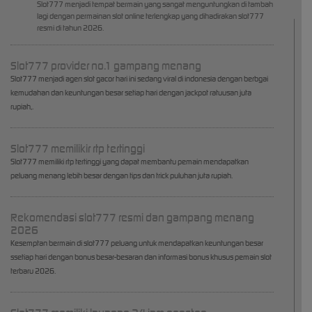
Slot777 menjadi tempat bermain yang sangat menguntungkan di tambah
lagi dengan permainan slot online terlengkap yang dihadirakan slot777
resmi di tahun 2026.
Slot777 provider no.1 gampang menang
Slot777 menjadi agen slot gacor hari ini sedang viral di indonesia dengan berbgai
kemudahan dan keuntungan besar setiap hari dengan jackpot ratuusan juta
rupiah,.
Slot777 memilikir rtp tertinggi
Slot777 memiliki rtp tertinggi yang dapat membantu pemain mendapatkan
peluang menang lebih besar dengan tips dan trick puluhan juta rupiah.
Rekomendasi slot777 resmi dan gampang menang
2026
Kesemptan bermain di slot777 peluang untuk mendapatkan keuntungan besar
ssetiap hari dengan bonus besar-besaran dan informasi bonus khusus pemain slot
terbaru 2026.