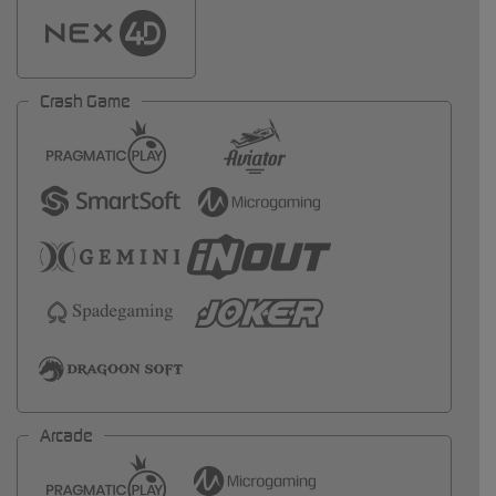
Crash Game
Arcade