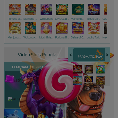
Fortune of Olympus
Mahjong Wins 3 – Black Scatter
Wild Beans
JUNGLE BANG BANG
Mahjong Ways 2
Tokyo Drift Nitro
Laughing Buddha Nexus
Mahjong Ways
Wukong - Black Scatter
Mochi Mania 1000
Fortune Gems
Gates of Olympus Super Scatter
Lucky Twins Nexus
Nexus Tombstone RIP
Video Slots Popular
PEMENANG MESIN SLOT
miste****0
IDR
15,047,200.00
vs20fruitswx
ma****5
IDR
9,253,200.00
vs20starlightx
vsteadf****1
IDR
8,998,000.00