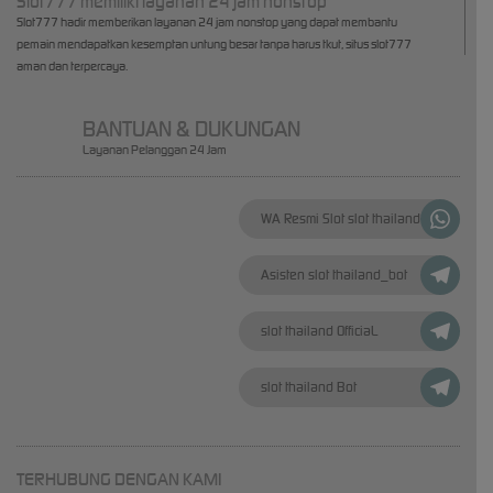
Slot777 memiliki layanan 24 jam nonstop
Slot777 hadir memberikan layanan 24 jam nonstop yang dapat membantu
pemain mendapatkan kesemptan untung besar tanpa harus tkut, situs slot777
aman dan terpercaya.
BANTUAN & DUKUNGAN
Layanan Pelanggan 24 Jam
WA Resmi Slot slot thailand
Asisten slot thailand_bot
slot thailand OfficiaL
slot thailand Bot
TERHUBUNG DENGAN KAMI