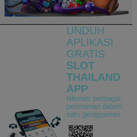
vswaysbandit
ans****a
IDR
6,998,600.00
vs20olympgate
UNDUH
rydhos****e
APLIKASI
IDR
6,989,400.00
GRATIS
vswaysmahwblck
SLOT
miste****0
IDR
6,784,500.00
THAILAND
vs20gatotx
APP
be****7
IDR
6,724,500.00
Nikmati berbagai
vs20stararx
permainan dalam
be****7
satu genggaman
IDR
6,592,400.00
vs20fruitswx
sco****9
IDR
5,941,200.00