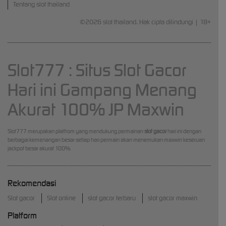
Tentang slot thailand
©2026 slot thailand. Hak cipta dilindungi | 18+
Slot777 : Situs Slot Gacor
Hari ini Gampang Menang
Akurat 100% JP Maxwin
Slot777 merupakan platfrom yang mendukung permainan
slot gacor
hari ini dengan
berbagai kemenangan besar setiap hari permain akan menemukan maxwin keseruan
jackpot besar akurat 100%.
Rekomendasi
Slot gacor
Slot online
slot gacor terbaru
slot gacor maxwin
Platform