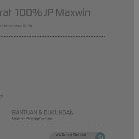
kurat 100% JP Maxwin
ot besar akurat 100%.
ot
BANTUAN & DUKUNGAN
Layanan Pelanggan 24 Jam
WA Resmi Slot slot