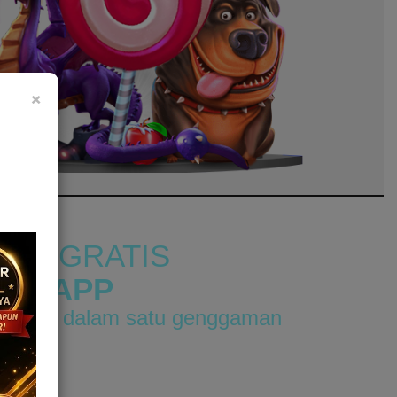
×
ASI GRATIS
AND APP
rmainan dalam satu genggaman
iland