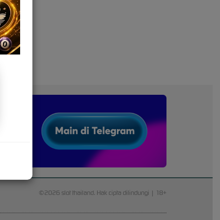
stalasi
©2026 slot thailand. Hak cipta dilindungi | 18+