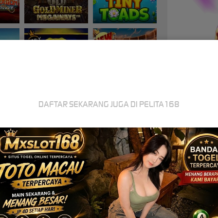
DAFTAR SEKARANG JUGA DI PELITA168
UNDUH APLIK
SLOT THAIL
Nikmati berbagai pe
slot tha
App