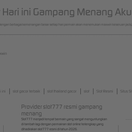
cor Hari ini Gampang Menang A
i dengan berbagai kemenangan besar setiap hari permain akan menemukan maxwin keseruan jackp
xwin
 ini
slot gacor terbaik
slot thailand gacor
slot
Slot Resmi
Situs Sl
Provider slot777 resmi gampang
menang
Slot777 menjadi tempat bermain yang sangat menguntungkan
di tambah lagi dengan permainan slot online terlengkap yang
dihadirakan slot777 resmi di tahun 2026.