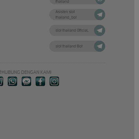
thailand
Asisten slot
thailand_bot
slot thailand OfficiaL
slot thailand Bot
RHUBUNG DENGAN KAMI