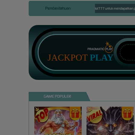
Pemberitahuan
g keuntungan besar yang selalu di hadirkan provider slot777 untuk mendapatkan pluang jackpt b
JACKPOT
PLAY
GAME POPULER