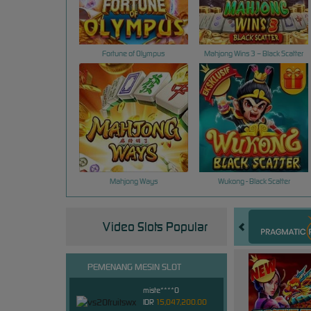
Fortune of Olympus
Mahjong Wins 3 – Black Scatter
Mahjong Ways
Wukong - Black Scatter
Video Slots Popular
PEMENANG MESIN SLOT
miste****0
IDR
15,047,200.00