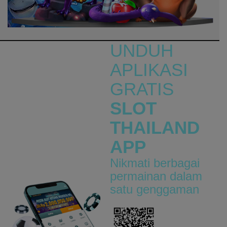
vswaysbandit
ans****a
IDR
6,998,600.00
vs20olympgate
UNDUH
rydhos****e
APLIKASI
IDR
6,989,400.00
GRATIS
vswaysmahwblck
SLOT
miste****0
IDR
6,784,500.00
THAILAND
vs20gatotx
APP
be****7
IDR
6,724,500.00
Nikmati berbagai
vs20stararx
permainan dalam
be****7
satu genggaman
IDR
6,592,400.00
vs20fruitswx
sco****9
IDR
5,941,200.00