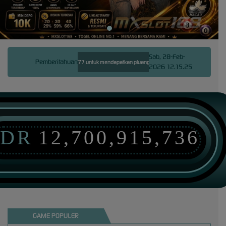
Sab, 28-Feb-
Pemberitahuan
i hadirkan provider slot777 untuk mendapatkan pluang jackpt besar setiap hari.
Slot777 me
2026 12.15.25
IDR
12,700,915,736
GAME POPULER