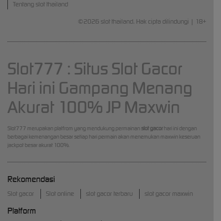
Tentang slot thailand
©2026 slot thailand. Hak cipta dilindungi | 18+
Slot777 : Situs Slot Gacor
Hari ini Gampang Menang
Akurat 100% JP Maxwin
Slot777 merupakan platfrom yang mendukung permainan
slot gacor
hari ini dengan
berbagai kemenangan besar setiap hari permain akan menemukan maxwin keseruan
jackpot besar akurat 100%.
Rekomendasi
Slot gacor
Slot online
slot gacor terbaru
slot gacor maxwin
Platform