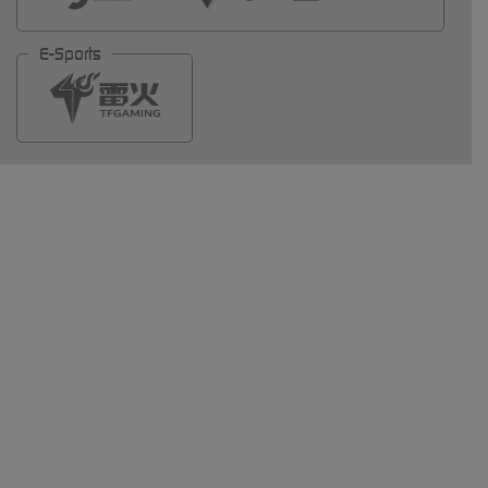
E-Sports