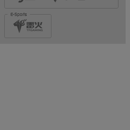
E-Sports