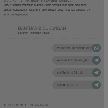
Slot777 memiliki layanan 24 jam nonstop
Slot777 hadir memberikan layanan 24 jam nonstop yang dapat membantu
pemain mendapatkan kesemptan untung besar tanpa harus tkut, situs slot777
aman dan terpercaya.
BANTUAN & DUKUNGAN
Layanan Pelanggan 24 Jam
WA Resmi Slot slot thailand
Asisten slot thailand_bot
slot thailand OfficiaL
slot thailand Bot
TERHUBUNG DENGAN KAMI