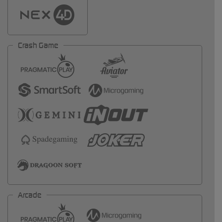
Crash Game
Arcade