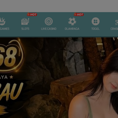
 GAMES
SLOTS
LIVE CASINO
OLAHRAGA
TOGEL
CRAS