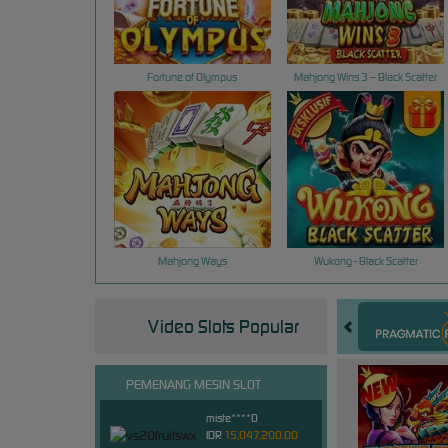
Fortune of Olympus
Mahjong Wins 3 – Black Scatter
Mahjong Ways
Wukong - Black Scatter
Video Slots Popular
PEMENANG MESIN SLOT
miste****0
IDR
15,047,200.00