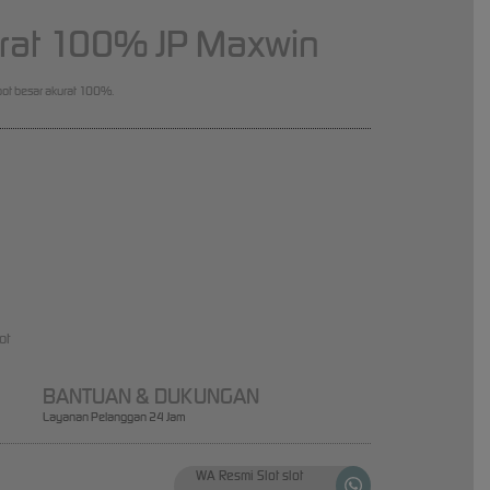
kurat 100% JP Maxwin
ot besar akurat 100%.
ot
BANTUAN & DUKUNGAN
Layanan Pelanggan 24 Jam
WA Resmi Slot slot