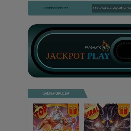
Pemberitahuan
keuntungan besar yang selalu di hadirkan provider slot777 untuk mendapatkan pluang jackpt bes
JACKPOT
PLAY
GAME POPULER