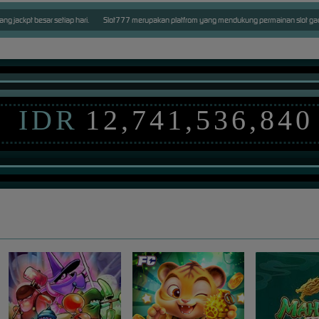
ar setiap hari.
Slot777 merupakan platfrom yang mendukung permainan slot gacor hari ini
IDR
12,741,536,840