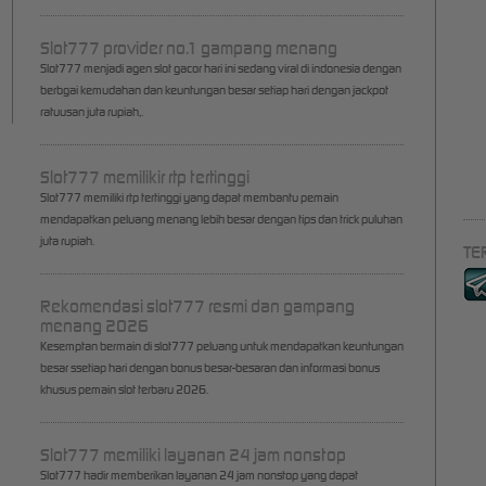
Slot777 provider no.1 gampang menang
Slot777 menjadi agen slot gacor hari ini sedang viral di indonesia dengan
berbgai kemudahan dan keuntungan besar setiap hari dengan jackpot
ratuusan juta rupiah,.
Slot777 memilikir rtp tertinggi
Slot777 memiliki rtp tertinggi yang dapat membantu pemain
mendapatkan peluang menang lebih besar dengan tips dan trick puluhan
juta rupiah.
TE
Rekomendasi slot777 resmi dan gampang
menang 2026
Kesemptan bermain di slot777 peluang untuk mendapatkan keuntungan
besar ssetiap hari dengan bonus besar-besaran dan informasi bonus
khusus pemain slot terbaru 2026.
Slot777 memiliki layanan 24 jam nonstop
Slot777 hadir memberikan layanan 24 jam nonstop yang dapat