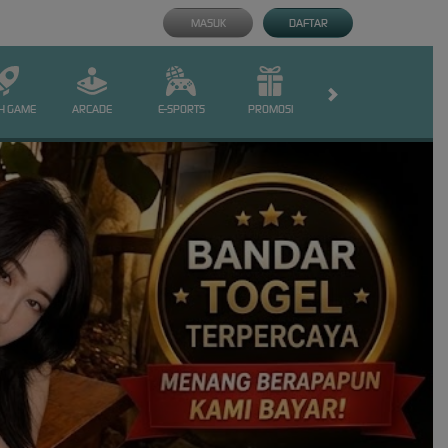
MASUK
DAFTAR
H GAME
ARCADE
E-SPORTS
PROMOSI