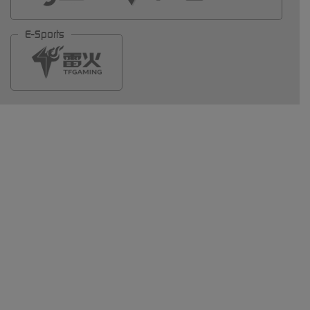
E-Sports