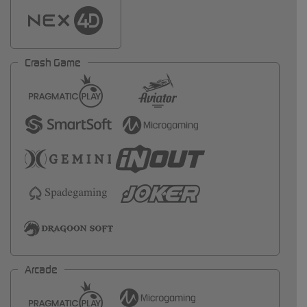
Crash Game
Arcade