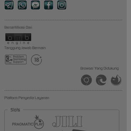
Bersertifikasi Dari
Tanggung Jawab Bermain
Browser Yang Didukung
Platform Penyedia Layanan
Slots