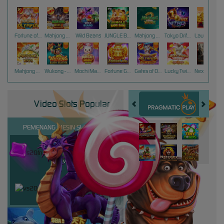
Fortune of Olympus
Mahjong Wins 3 – Black Scatter
Wild Beans
JUNGLE BANG BANG
Mahjong Ways 2
Tokyo Drift Nitro
Laughing Buddha Nexus
Mahjong Ways
Wukong - Black Scatter
Mochi Mania 1000
Fortune Gems
Gates of Olympus Super Scatter
Lucky Twins Nexus
Nexus Tombstone RIP
Video Slots Popular
PEMENANG MESIN SLOT
miste****0
IDR
15,047,200.00
vs20fruitswx
ma****5
IDR
9,253,200.00
vs20starlightx
vsteadf****1
IDR
8,998,000.00