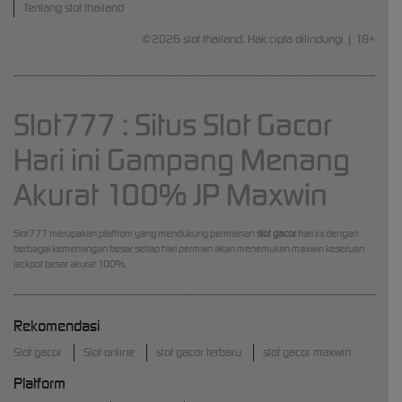
Tentang slot thailand
©2026 slot thailand. Hak cipta dilindungi | 18+
Slot777 : Situs Slot Gacor
Hari ini Gampang Menang
Akurat 100% JP Maxwin
Slot777 merupakan platfrom yang mendukung permainan
slot gacor
hari ini dengan
berbagai kemenangan besar setiap hari permain akan menemukan maxwin keseruan
jackpot besar akurat 100%.
Rekomendasi
Slot gacor
Slot online
slot gacor terbaru
slot gacor maxwin
Platform