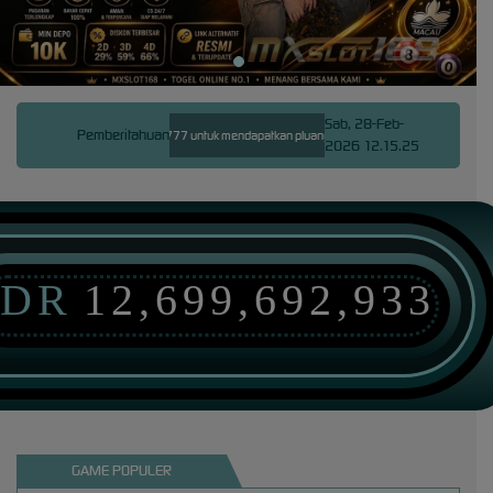
Sab, 28-Feb-
Pemberitahuan
di hadirkan provider slot777 untuk mendapatkan pluang jackpt besar setiap hari.
Slot777 m
2026 12.15.25
IDR
12,699,692,996
GAME POPULER