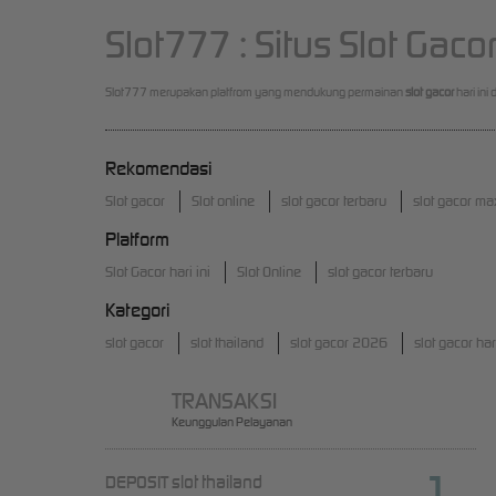
Slot777 : Situs Slot Ga
Slot777 merupakan platfrom yang mendukung permainan
slot gacor
hari in
Rekomendasi
Slot gacor
Slot online
slot gacor terbaru
slot gacor ma
Platform
Slot Gacor hari ini
Slot Online
slot gacor terbaru
Kategori
slot gacor
slot thailand
slot gacor 2026
slot gacor hari
TRANSAKSI
Keunggulan Pelayanan
1
DEPOSIT slot thailand