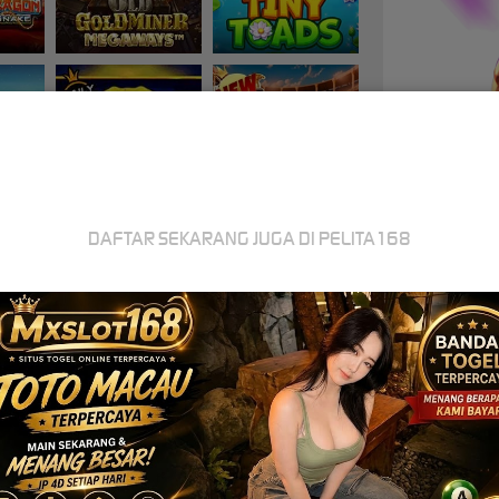
DAFTAR SEKARANG JUGA DI PELITA168