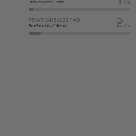
Min
Rata-Rata Waktu: 1 Menit
2
PENARIKAN SALDO / WD
Min
Rata-Rata Waktu: 1-2 Menit