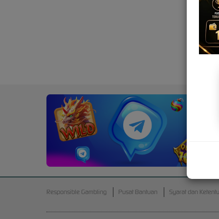
be****7
IDR
6,592,400.00
vs20fruitswx
sco****9
IDR
5,941,200.00
vs20fruitswx
miste****0
IDR
4,520,000.00
vs20olympx
Responsible Gambling
Pusat Bantuan
Syarat dan Ketent