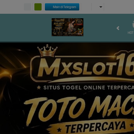
Main di Telegram
HOT