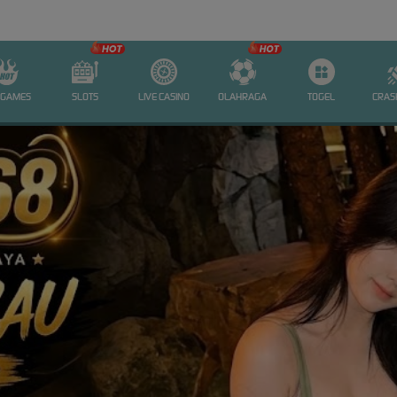
 GAMES
SLOTS
LIVE CASINO
OLAHRAGA
TOGEL
CRAS