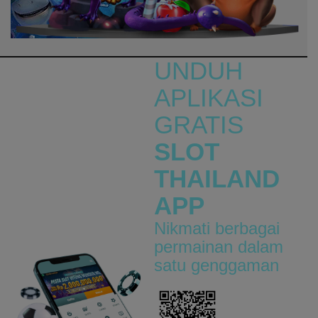
vswaysbandit
ans****a
IDR
6,998,600.00
vs20olympgate
UNDUH
rydhos****e
APLIKASI
IDR
6,989,400.00
GRATIS
vswaysmahwblck
SLOT
miste****0
IDR
6,784,500.00
THAILAND
vs20gatotx
APP
be****7
IDR
6,724,500.00
Nikmati berbagai
vs20stararx
permainan dalam
be****7
satu genggaman
IDR
6,592,400.00
vs20fruitswx
sco****9
IDR
5,941,200.00