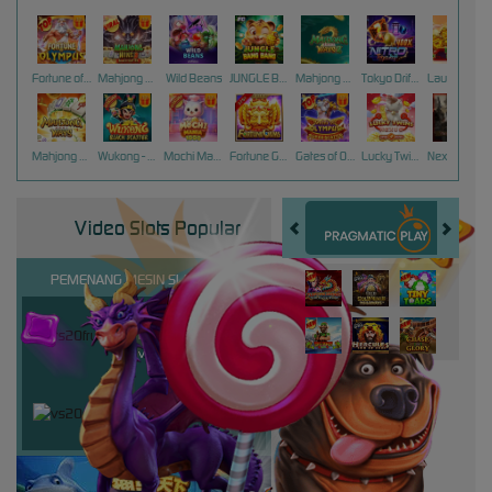
Fortune of Olympus
Mahjong Wins 3 – Black Scatter
Wild Beans
JUNGLE BANG BANG
Mahjong Ways 2
Tokyo Drift Nitro
Laughing Buddha Nexus
Mahjong Ways
Wukong - Black Scatter
Mochi Mania 1000
Fortune Gems
Gates of Olympus Super Scatter
Lucky Twins Nexus
Nexus Tombstone RIP
Video Slots Popular
PEMENANG MESIN SLOT
miste****0
IDR
15,047,200.00
vs20fruitswx
ma****5
IDR
9,253,200.00
vs20starlightx
vsteadf****1
IDR
8,998,000.00