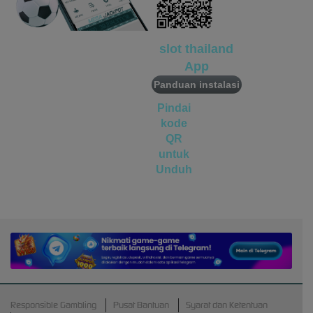
vs20fruitswx
miste****0
IDR
4,520,000.00
slot thailand
vs20olympx
App
Panduan instalasi
Pindai
kode
QR
untuk
Unduh
Android
APK
Responsible Gambling
Pusat Bantuan
Syarat dan Ketentuan