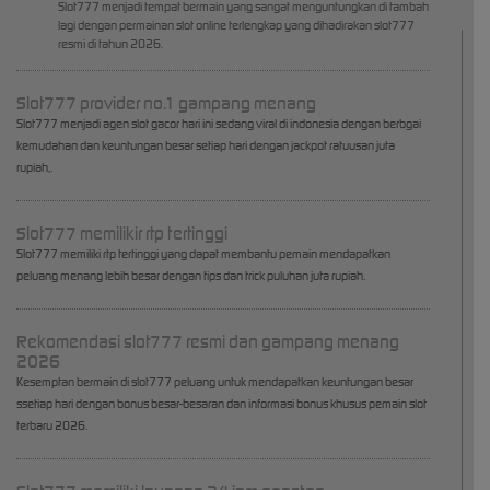
Slot777 menjadi tempat bermain yang sangat menguntungkan di tambah
lagi dengan permainan slot online terlengkap yang dihadirakan slot777
resmi di tahun 2026.
Slot777 provider no.1 gampang menang
Slot777 menjadi agen slot gacor hari ini sedang viral di indonesia dengan berbgai
kemudahan dan keuntungan besar setiap hari dengan jackpot ratuusan juta
rupiah,.
Slot777 memilikir rtp tertinggi
Slot777 memiliki rtp tertinggi yang dapat membantu pemain mendapatkan
peluang menang lebih besar dengan tips dan trick puluhan juta rupiah.
Rekomendasi slot777 resmi dan gampang menang
2026
Kesemptan bermain di slot777 peluang untuk mendapatkan keuntungan besar
ssetiap hari dengan bonus besar-besaran dan informasi bonus khusus pemain slot
terbaru 2026.