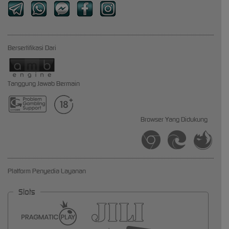
Bersertifikasi Dari
Tanggung Jawab Bermain
Browser Yang Didukung
Platform Penyedia Layanan
Slots