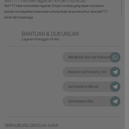
Slot777 memiliki layanan 24 jam nonstop
Slot777 hadir memberikan layanan 24 jam nonstop yang dapat membantu
pemain mendapatkan kesemptan untung besar tanpa harus tkut, situs slot777
aman dan terpercaya.
BANTUAN & DUKUNGAN
Layanan Pelanggan 24 Jam
WA Resmi Slot slot thailand
Asisten slot thailand_bot
slot thailand OfficiaL
slot thailand Bot
TERHUBUNG DENGAN KAMI