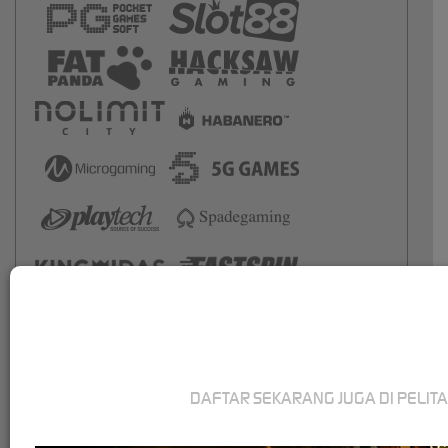
DAFTAR SEKARANG JUGA DI PELIT