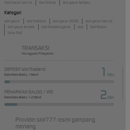
Slot Gacor hari ini
Slot Online
slot gacor terbaru
Kategori
slot gacor
slot thailand
slot gacor 2026
slot gacor hari ini
slot gacor terbaik
slot thailand gacor
slot
Slot Resmi
Situs Slot
TRANSAKSI
Keunggulan Pelayanan
1
DEPOSIT slot thailand
Min
Rata-Rata Waktu: 1 Menit
2
PENARIKAN SALDO / WD
Min
Rata-Rata Waktu: 1-2 Menit
Provider slot777 resmi gampang
menang