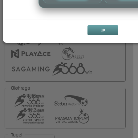
OK
Olahraga
Togel