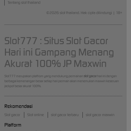
Tentang slot thailand
©2026 slot thailand. Hak cipta dilindungi | 18+
Slot777 : Situs Slot Gacor
Hari ini Gampang Menang
Akurat 100% JP Maxwin
Slot777 merupakan platfrom yang mendukung permainan
slot gacor
hari ini dengan
berbagai kemenangan besar setiap hari permain akan menemukan maxwin keseruan
jackpot besar akurat 100%.
Rekomendasi
Slot gacor
Slot online
slot gacor terbaru
slot gacor maxwin
Platform