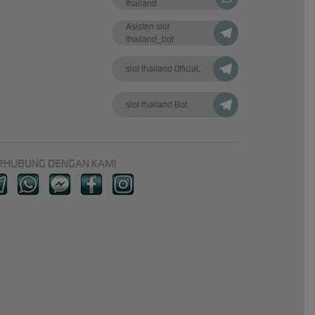
thailand
Asisten slot
thailand_bot
slot thailand OfficiaL
slot thailand Bot
RHUBUNG DENGAN KAMI