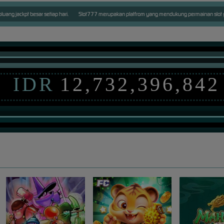
besar setiap hari.
Slot777 merupakan platfrom yang mendukung permainan slot gacor hari i
IDR
12,732,396,842