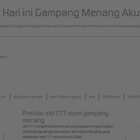
cor Hari ini Gampang Menang A
i dengan berbagai kemenangan besar setiap hari permain akan menemukan maxwin keseruan jackp
xwin
 ini
slot gacor terbaik
slot thailand gacor
slot
Slot Resmi
Situs Sl
Provider slot777 resmi gampang
menang
Slot777 menjadi tempat bermain yang sangat menguntungkan
di tambah lagi dengan permainan slot online terlengkap yang
dihadirakan slot777 resmi di tahun 2026.