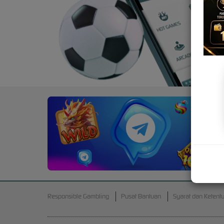
be****7
IDR
6,592,400.00
vs20fruitswx
sco****9
IDR
5,941,200.00
vs20fruitswx
miste****0
IDR
4,520,000.00
vs20olympx
Responsible Gambling
Pusat Bantuan
Syarat dan Ketent