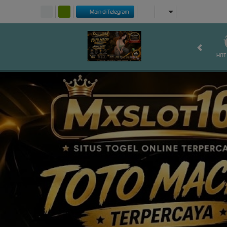
Main di Telegram
HOT