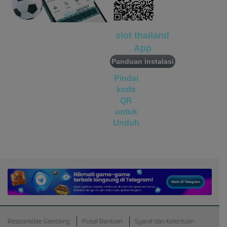
vs20fruitswx
miste****0
IDR
4,520,000.00
slot thailand
vs20olympx
App
Panduan instalasi
Pindai
kode
QR
untuk
Unduh
Android
APK
Responsible Gambling
Pusat Bantuan
Syarat dan Ketentuan