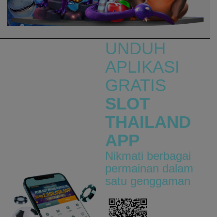
vswaysbandit
ans****a
IDR
6,998,600.00
vs20olympgate
UNDUH
rydhos****e
APLIKASI
IDR
6,989,400.00
GRATIS
vswaysmahwblck
SLOT
miste****0
IDR
6,784,500.00
THAILAND
vs20gatotx
APP
be****7
IDR
6,724,500.00
Nikmati berbagai
vs20stararx
permainan dalam
be****7
satu genggaman
IDR
6,592,400.00
vs20fruitswx
sco****9
IDR
5,941,200.00