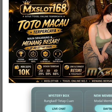
MYSTERY BOX
NEW MEMBE
Rungkad? Tetap Cuan
Modal Memb
Live Casino
LIVE CHAT
DAFTA