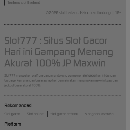
Tentang slot thailand
©2026 slot thailand. Hak cipta dilindungi | 18+
Slot777 : Situs Slot Gacor
Hari ini Gampang Menang
Akurat 100% JP Maxwin
Slot777 merupakan platfrom yang mendukung permainan
slot gacor
hari ini dengan
berbagai kemenangan besar setiap hari permain akan menemukan maxwin keseruan
jackpot besar akurat 100%.
Rekomendasi
Slot gacor
Slot online
slot gacor terbaru
slot gacor maxwin
Platform