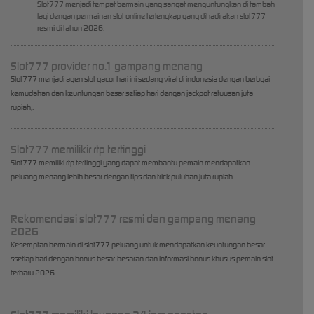
Slot777 menjadi tempat bermain yang sangat menguntungkan di tambah
lagi dengan permainan slot online terlengkap yang dihadirakan slot777
resmi di tahun 2026.
Slot777 provider no.1 gampang menang
Slot777 menjadi agen slot gacor hari ini sedang viral di indonesia dengan berbgai
kemudahan dan keuntungan besar setiap hari dengan jackpot ratuusan juta
rupiah,.
Slot777 memilikir rtp tertinggi
Slot777 memiliki rtp tertinggi yang dapat membantu pemain mendapatkan
peluang menang lebih besar dengan tips dan trick puluhan juta rupiah.
Rekomendasi slot777 resmi dan gampang menang
2026
Kesemptan bermain di slot777 peluang untuk mendapatkan keuntungan besar
ssetiap hari dengan bonus besar-besaran dan informasi bonus khusus pemain slot
terbaru 2026.