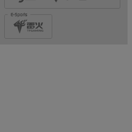
E-Sports