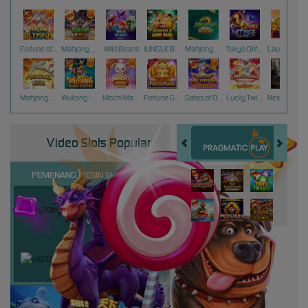
Fortune of Olympus
Mahjong Wins 3 – Black Scatter
Wild Beans
JUNGLE BANG BANG
Mahjong Ways 2
Tokyo Drift Nitro
Laughing Buddha Nexus
Mahjong Ways
Wukong - Black Scatter
Mochi Mania 1000
Fortune Gems
Gates of Olympus Super Scatter
Lucky Twins Nexus
Nexus Tombstone RIP
Video Slots Popular
PEMENANG MESIN SLOT
miste****0
IDR
15,047,200.00
vs20fruitswx
ma****5
IDR
9,253,200.00
vs20starlightx
vsteadf****1
IDR
8,998,000.00