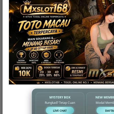
MYSTERY BOX
NEW MEMBE
Rungkad? Tetap Cuan
Modal Memb
Live Casino
LIVE CHAT
DAFTA