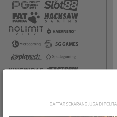
DAFTAR SEKARANG JUGA DI PELIT