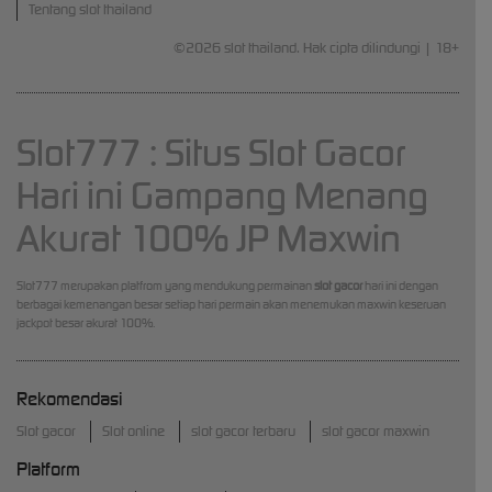
Tentang slot thailand
©2026 slot thailand. Hak cipta dilindungi | 18+
Slot777 : Situs Slot Gacor
Hari ini Gampang Menang
Akurat 100% JP Maxwin
Slot777 merupakan platfrom yang mendukung permainan
slot gacor
hari ini dengan
berbagai kemenangan besar setiap hari permain akan menemukan maxwin keseruan
jackpot besar akurat 100%.
Rekomendasi
Slot gacor
Slot online
slot gacor terbaru
slot gacor maxwin
Platform