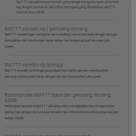
Slot777 menjadi tempat bermain yang sangat menguntungkan di tambah
lagi dengan permainan slot online terlengkap yang dihadirakan slot777
resmi di tahun 2026.
Slot777 provider no.1 gampang menang
Slot777 menjadi agen slot gacor hari ini sedang viral di indonesia dengan berbgai
kemudahan dan keuntungan besar setiap hari dengan jackpot ratuusan juta
rupiah,.
Slot777 memilikir rtp tertinggi
Slot777 memiliki rtp tertinggi yang dapat membantu pemain mendapatkan
peluang menang lebih besar dengan tips dan trick puluhan juta rupiah.
Rekomendasi slot777 resmi dan gampang menang
2026
Kesemptan bermain di slot777 peluang untuk mendapatkan keuntungan besar
ssetiap hari dengan bonus besar-besaran dan informasi bonus khusus pemain slot
terbaru 2026.