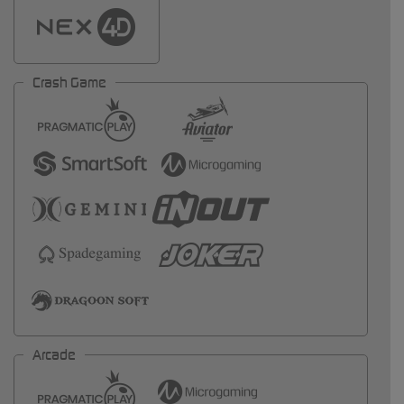
Crash Game
Arcade