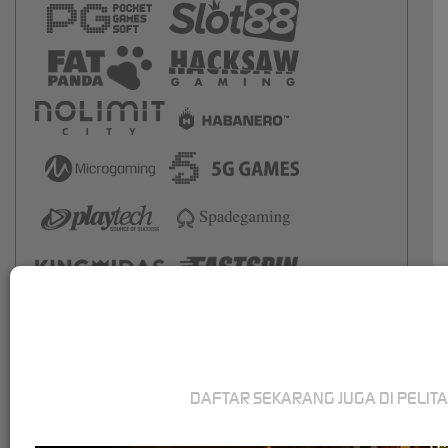
DAFTAR SEKARANG JUGA DI PELIT