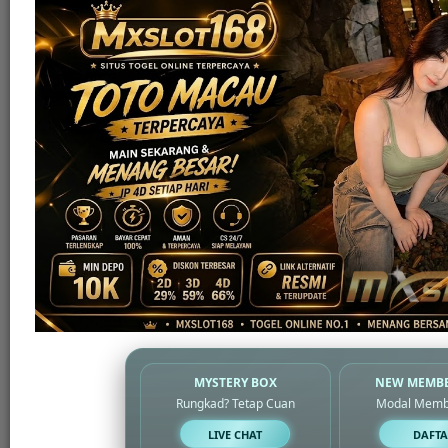
MYSTERY BOX
NEW MEMBE
Rungkad? Tetap Cuan
Modal Memb
Live Casino
LIVE CHAT
DAFTA