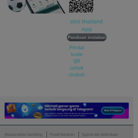
vs20fruitswx
miste****0
IDR
4,520,000.00
slot thailand
vs20olympx
App
Panduan instalasi
Pindai
kode
QR
untuk
Unduh
Android
APK
Responsible Gambling
Pusat Bantuan
Syarat dan Ketentuan