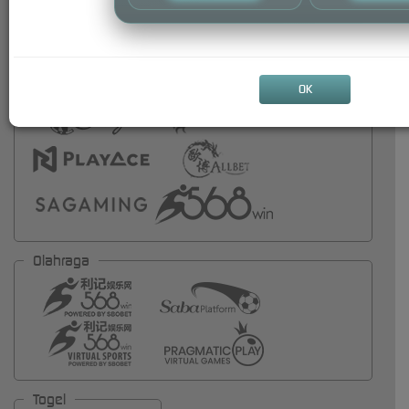
OK
Olahraga
Togel