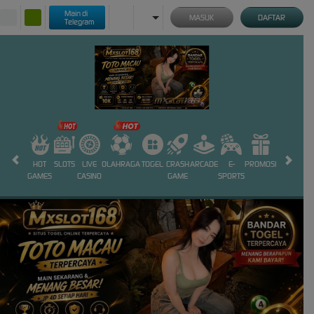
Main di
MASUK
DAFTAR
Telegram
HOT
SLOTS
LIVE
OLAHRAGA
TOGEL
CRASH
ARCADE
E-
PROMOSI
GAMES
CASINO
GAME
SPORTS