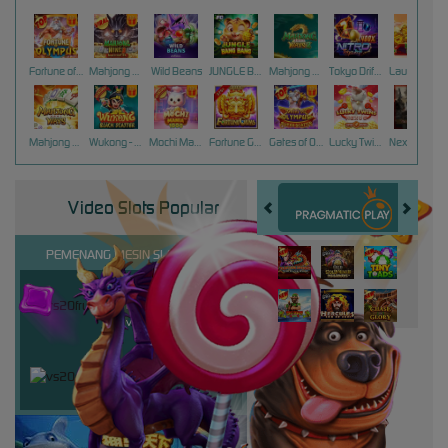
Fortune of Olympus
Mahjong Wins 3 – Black Scatter
Wild Beans
JUNGLE BANG BANG
Mahjong Ways 2
Tokyo Drift Nitro
Laughing Buddha Nexus
Mahjong Ways
Wukong - Black Scatter
Mochi Mania 1000
Fortune Gems
Gates of Olympus Super Scatter
Lucky Twins Nexus
Nexus Tombstone RIP
Video Slots Popular
PEMENANG MESIN SLOT
miste****0
IDR
15,047,200.00
vs20fruitswx
ma****5
IDR
9,253,200.00
vs20starlightx
vsteadf****1
IDR
8,998,000.00