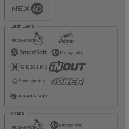
Crash Game
Arcade