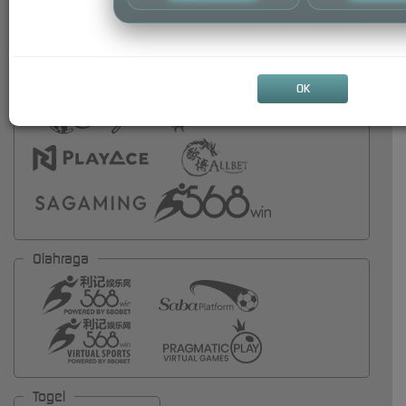
OK
Olahraga
Togel