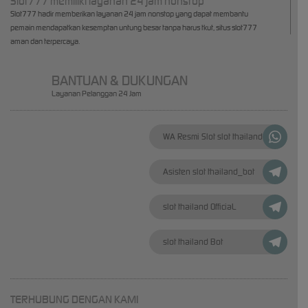
Slot777 memiliki layanan 24 jam nonstop
Slot777 hadir memberikan layanan 24 jam nonstop yang dapat membantu
pemain mendapatkan kesemptan untung besar tanpa harus tkut, situs slot777
aman dan terpercaya.
BANTUAN & DUKUNGAN
Layanan Pelanggan 24 Jam
WA Resmi Slot slot thailand
Asisten slot thailand_bot
slot thailand OfficiaL
slot thailand Bot
TERHUBUNG DENGAN KAMI