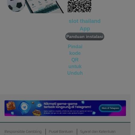
vs20fruitswx
miste****0
IDR
4,520,000.00
slot thailand
vs20olympx
App
Panduan instalasi
Pindai
kode
QR
untuk
Unduh
Android
APK
Responsible Gambling
Pusat Bantuan
Syarat dan Ketentuan