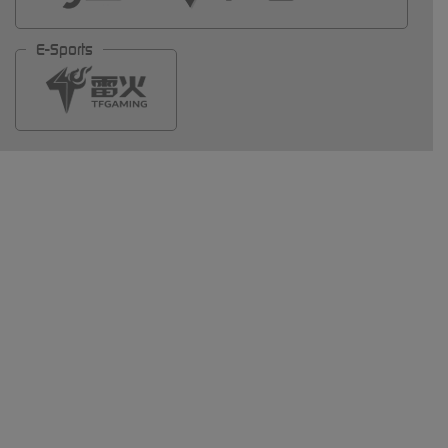
E-Sports