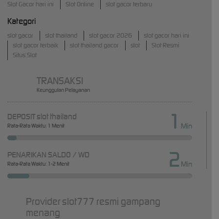
Slot Gacor hari ini
Slot Online
slot gacor terbaru
Kategori
slot gacor
slot thailand
slot gacor 2026
slot gacor hari ini
slot gacor terbaik
slot thailand gacor
slot
Slot Resmi
Situs Slot
TRANSAKSI
Keunggulan Pelayanan
1
DEPOSIT slot thailand
Min
Rata-Rata Waktu: 1 Menit
2
PENARIKAN SALDO / WD
Min
Rata-Rata Waktu: 1-2 Menit
Provider slot777 resmi gampang
menang