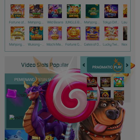
Fortune of Olympus
Mahjong Wins 3 – Black Scatter
Wild Beans
JUNGLE BANG BANG
Mahjong Ways 2
Tokyo Drift Nitro
Laughing Buddha Nexus
Mahjong Ways
Wukong - Black Scatter
Mochi Mania 1000
Fortune Gems
Gates of Olympus Super Scatter
Lucky Twins Nexus
Nexus Tombstone RIP
Video Slots Popular
PEMENANG MESIN SLOT
miste****0
IDR
15,047,200.00
vs20fruitswx
ma****5
IDR
9,253,200.00
vs20starlightx
vsteadf****1
IDR
8,998,000.00