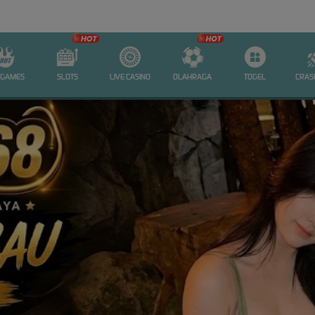
 GAMES
SLOTS
LIVE CASINO
OLAHRAGA
TOGEL
CRAS