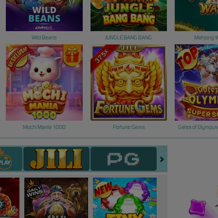
Wild Beans
JUNGLE BANG BANG
Mahjong 
Mochi Mania 1000
Fortune Gems
Gates of Olympus 