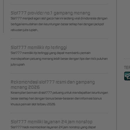
Slot777 provider no.1 gampang menang
Slot777 menjadi agen slot gacor hari ini sedang viral di indonesia dengan
berbgai kemudahan dan keuntungan besar setiap hari dengan jackpot
ratuusan juta rupiah,.
Slot777 memilikir rtp tertinggi
Slot777 memiliki rtp tertinggi yang dapat membantu pemain
mendapatkan peluang menang lebih besar dengan tips dan trick puluhan
juta rupiah.
TE
Rekomendasi slot777 resmi dan gampang
menang 2026
Kesemptan bermain di slot777 peluang untuk mendapatkan keuntungan
besar ssetiap hari dengan bonus besar-besaran dan informasi bonus
khusus pemain slot terbaru 2026.
Slot777 memiliki layanan 24 jam nonstop
Slot777 hadir memberikan layanan 24 jam nonstop yang dapat