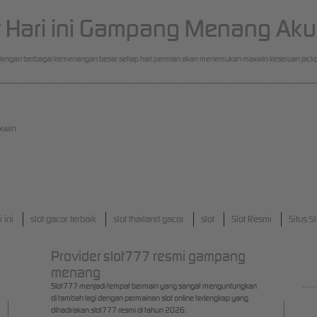
cor Hari ini Gampang Menang A
i dengan berbagai kemenangan besar setiap hari permain akan menemukan maxwin keseruan jackp
xwin
 ini
slot gacor terbaik
slot thailand gacor
slot
Slot Resmi
Situs Sl
Provider slot777 resmi gampang
menang
Slot777 menjadi tempat bermain yang sangat menguntungkan
di tambah lagi dengan permainan slot online terlengkap yang
dihadirakan slot777 resmi di tahun 2026.