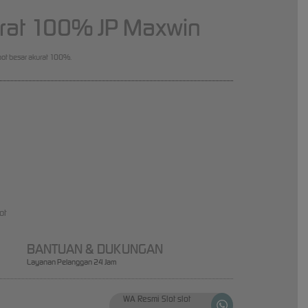
kurat 100% JP Maxwin
ot besar akurat 100%.
ot
BANTUAN & DUKUNGAN
Layanan Pelanggan 24 Jam
WA Resmi Slot slot