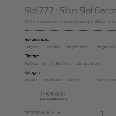
Slot777 : Situs Slot Ga
Slot777 merupakan platfrom yang mendukung permainan
slot gacor
hari in
Rekomendasi
Slot gacor
Slot online
slot gacor terbaru
slot gacor ma
Platform
Slot Gacor hari ini
Slot Online
slot gacor terbaru
Kategori
slot gacor
slot thailand
slot gacor 2026
slot gacor hari
TRANSAKSI
Keunggulan Pelayanan
1
DEPOSIT slot thailand