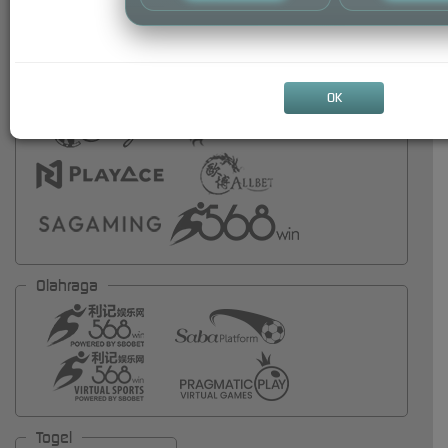
OK
Olahraga
Togel