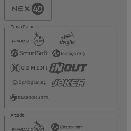
Crash Game
Arcade