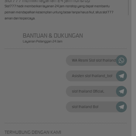
Slot777 memiliki layanan 24 jam nonstop
Slot777 hadir memberikan layanan 24 jam nonstop yang dapat membantu
pemain mendapatkan kesemptan untung besar tanpa harus tkut, situs slot777
aman dan terpercaya.
BANTUAN & DUKUNGAN
Layanan Pelanggan 24 Jam
WA Resmi Slot slot thailand
Asisten slot thailand_bot
slot thailand OfficiaL
slot thailand Bot
TERHUBUNG DENGAN KAMI