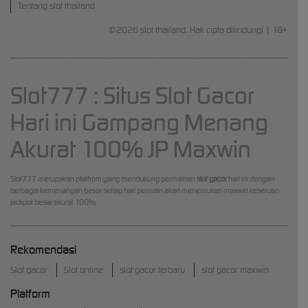
Tentang slot thailand
©2026 slot thailand. Hak cipta dilindungi | 18+
Slot777 : Situs Slot Gacor
Hari ini Gampang Menang
Akurat 100% JP Maxwin
Slot777 merupakan platfrom yang mendukung permainan
slot gacor
hari ini dengan
berbagai kemenangan besar setiap hari permain akan menemukan maxwin keseruan
jackpot besar akurat 100%.
Rekomendasi
Slot gacor
Slot online
slot gacor terbaru
slot gacor maxwin
Platform