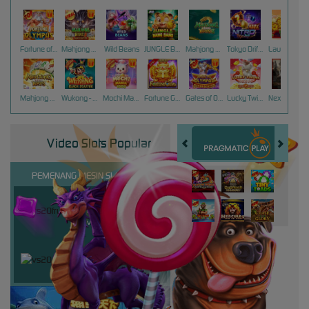
Fortune of Olympus
Mahjong Wins 3 – Black Scatter
Wild Beans
JUNGLE BANG BANG
Mahjong Ways 2
Tokyo Drift Nitro
Laughing Buddha Nexus
Mahjong Ways
Wukong - Black Scatter
Mochi Mania 1000
Fortune Gems
Gates of Olympus Super Scatter
Lucky Twins Nexus
Nexus Tombstone RIP
Video Slots Popular
PEMENANG MESIN SLOT
miste****0
IDR
15,047,200.00
vs20fruitswx
ma****5
IDR
9,253,200.00
vs20starlightx
vsteadf****1
IDR
8,998,000.00