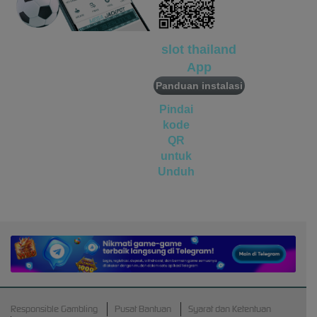
vs20fruitswx
miste****0
IDR
4,520,000.00
slot thailand
vs20olympx
App
Panduan instalasi
Pindai
kode
QR
untuk
Unduh
Android
APK
Responsible Gambling
Pusat Bantuan
Syarat dan Ketentuan