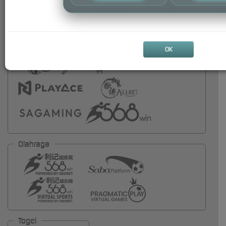
OK
Olahraga
Togel