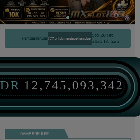
Sab, 28-Feb-
Pemberitahuan
di hadirkan provider slot777 untuk mendapatkan pluang jackpt besar setiap hari.
Slot777 m
2026 12.15.25
IDR
12,745,093,342
GAME POPULER