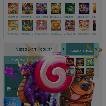
Fortune of Olympus
Mahjong Wins 3 – Black Scatter
Wild Beans
JUNGLE BANG BANG
Mahjong Ways 2
Tokyo Drift Nitro
Laughing Buddha Nexus
Mahjong Ways
Wukong - Black Scatter
Mochi Mania 1000
Fortune Gems
Gates of Olympus Super Scatter
Lucky Twins Nexus
Nexus Tombstone RIP
Video Slots Popular
PEMENANG MESIN SLOT
miste****0
IDR
15,047,200.00
vs20fruitswx
ma****5
IDR
9,253,200.00
vs20starlightx
vsteadf****1
IDR
8,998,000.00