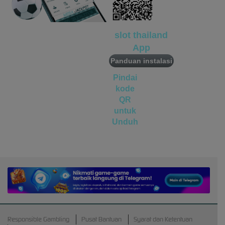
vs20fruitswx
miste****0
IDR
4,520,000.00
slot thailand
vs20olympx
App
Panduan instalasi
Pindai
kode
QR
untuk
Unduh
Android
APK
Responsible Gambling
Pusat Bantuan
Syarat dan Ketentuan