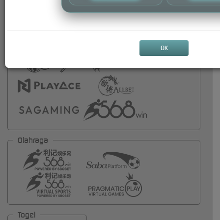
OK
Olahraga
Togel