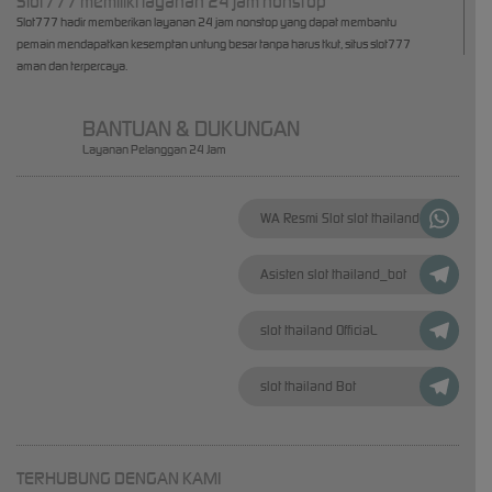
Slot777 memiliki layanan 24 jam nonstop
Slot777 hadir memberikan layanan 24 jam nonstop yang dapat membantu
pemain mendapatkan kesemptan untung besar tanpa harus tkut, situs slot777
aman dan terpercaya.
BANTUAN & DUKUNGAN
Layanan Pelanggan 24 Jam
WA Resmi Slot slot thailand
Asisten slot thailand_bot
slot thailand OfficiaL
slot thailand Bot
TERHUBUNG DENGAN KAMI