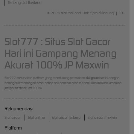
Tentang slot thailand
©2026 slot thailand. Hak cipta dilindungi | 18+
Slot777 : Situs Slot Gacor
Hari ini Gampang Menang
Akurat 100% JP Maxwin
Slot777 merupakan platfrom yang mendukung permainan
slot gacor
hari ini dengan
berbagai kemenangan besar setiap hari permain akan menemukan maxwin keseruan
jackpot besar akurat 100%.
Rekomendasi
Slot gacor
Slot online
slot gacor terbaru
slot gacor maxwin
Platform