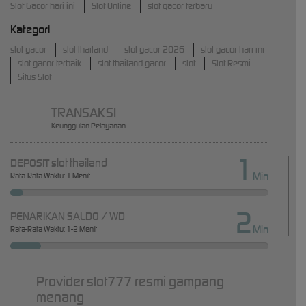
Slot Gacor hari ini
Slot Online
slot gacor terbaru
Kategori
slot gacor
slot thailand
slot gacor 2026
slot gacor hari ini
slot gacor terbaik
slot thailand gacor
slot
Slot Resmi
Situs Slot
TRANSAKSI
Keunggulan Pelayanan
1
DEPOSIT slot thailand
Min
Rata-Rata Waktu: 1 Menit
2
PENARIKAN SALDO / WD
Min
Rata-Rata Waktu: 1-2 Menit
Provider slot777 resmi gampang
menang