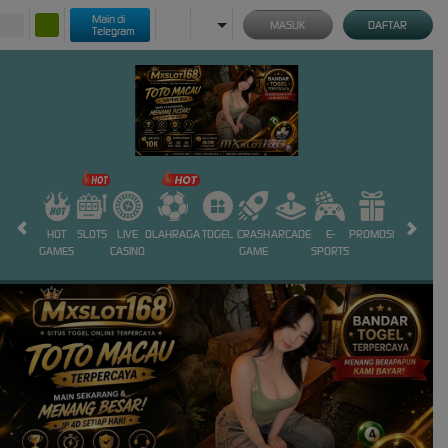
Main di
MASUK
DAFTAR
Telegram
HOT
SLOTS
LIVE
OLAHRAGA
TOGEL
CRASH
ARCADE
E-
PROMOSI
GAMES
CASINO
GAME
SPORTS