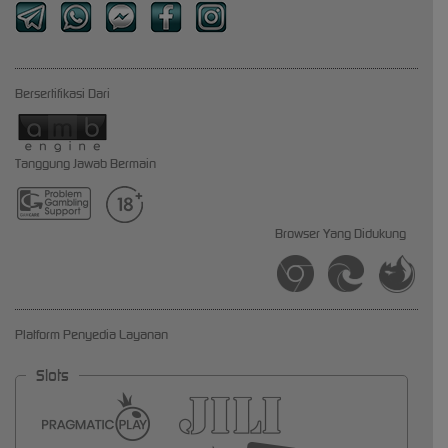
Bersertifikasi Dari
Tanggung Jawab Bermain
Browser Yang Didukung
Platform Penyedia Layanan
Slots