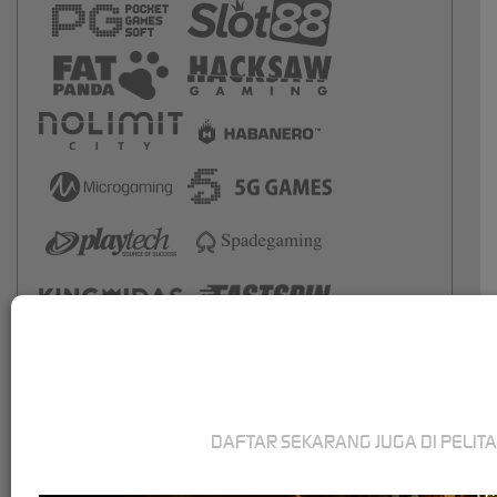
DAFTAR SEKARANG JUGA DI PELIT