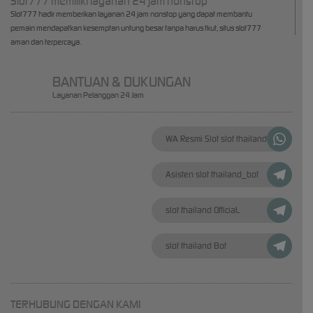
Slot777 memiliki layanan 24 jam nonstop
Slot777 hadir memberikan layanan 24 jam nonstop yang dapat membantu
pemain mendapatkan kesemptan untung besar tanpa harus tkut, situs slot777
aman dan terpercaya.
BANTUAN & DUKUNGAN
Layanan Pelanggan 24 Jam
WA Resmi Slot slot thailand
Asisten slot thailand_bot
slot thailand OfficiaL
slot thailand Bot
TERHUBUNG DENGAN KAMI