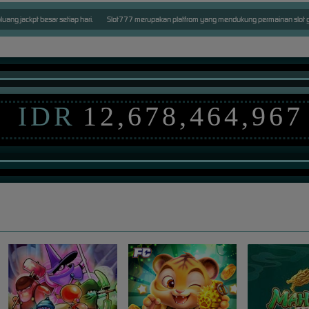
besar setiap hari.
Slot777 merupakan platfrom yang mendukung permainan slot gacor hari i
IDR
12,678,464,967