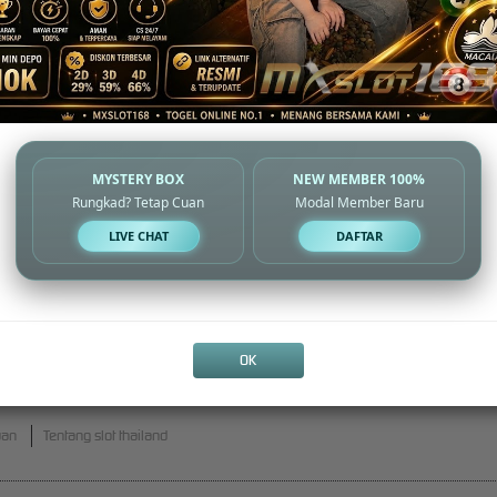
MYSTERY BOX
NEW MEMBER 100%
Rungkad? Tetap Cuan
Modal Member Baru
LIVE CHAT
DAFTAR
OK
uan
Tentang slot thailand