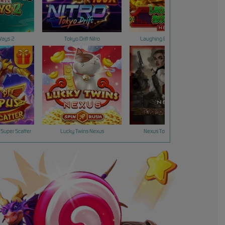
Ways 2
Tokyo Drift Nitro
Laughing Buddha Nexus
Super Scatter
Lucky Twins Nexus
Nexus Tombstone RIP