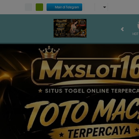
Main di Telegram
HOT