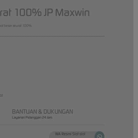
kurat 100% JP Maxwin
ot besar akurat 100%.
ot
BANTUAN & DUKUNGAN
Layanan Pelanggan 24 Jam
WA Resmi Slot slot