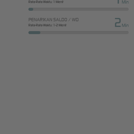
Min
Rata-Rata Waktu: 1 Menit
2
PENARIKAN SALDO / WD
Min
Rata-Rata Waktu: 1-2 Menit