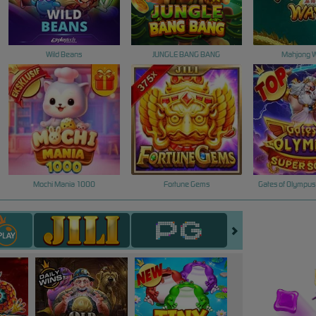
Wild Beans
JUNGLE BANG BANG
Mahjong 
Mochi Mania 1000
Fortune Gems
Gates of Olympus 