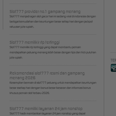
Slot777 provider no.1 gampang menang
Slot777 menjadi agen slot gacor hari ini sedang viral di indonesia dengan
berbgai kemudahan dan keuntungan besar setiap hari dengan jackpot
ratuusan juta rupiah,.
Slot777 memilikir rtp tertinggi
Slot777 memiliki rtp tertinggi yang dapat membantu pemain
mendapatkan peluang menang lebih besar dengan tips dan trick puluhan
juta rupiah.
TE
Rekomendasi slot777 resmi dan gampang
menang 2026
Kesemptan bermain di slot777 peluang untuk mendapatkan keuntungan
besar ssetiap hari dengan bonus besar-besaran dan informasi bonus
khusus pemain slot terbaru 2026.
Slot777 memiliki layanan 24 jam nonstop
Slot777 hadir memberikan layanan 24 jam nonstop yang dapat