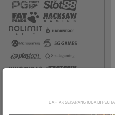
DAFTAR SEKARANG JUGA DI PELIT