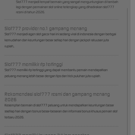
Slot777 menjadi tempat bermain yang sangat menguntungkan di tambah
lagi dengan permainan slot online terlengkap yang dihadirakan slot777
resmi di tahun 2026.
Slot777 provider no.1 gampang menang
Slot777 menjadi agen slot gacor hari ini sedang viral di indonesia dengan berbgai
kemudahan dan keuntungan besar setiap hari dengan jackpot ratuusan juta
rupiah,.
Slot777 memilikir rtp tertinggi
Slot777 memiliki rtp tertinggi yang dapat membantu pemain mendapatkan
peluang menang lebih besar dengan tips dan trick puluhan juta rupiah.
Rekomendasi slot777 resmi dan gampang menang
2026
Kesemptan bermain di slot777 peluang untuk mendapatkan keuntungan besar
ssetiap hari dengan bonus besar-besaran dan informasi bonus khusus pemain slot
terbaru 2026.