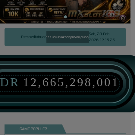
Sab, 28-Feb-
Pemberitahuan
di hadirkan provider slot777 untuk mendapatkan pluang jackpt besar setiap hari.
Slot777 m
2026 12.15.25
IDR
12,665,298,001
GAME POPULER