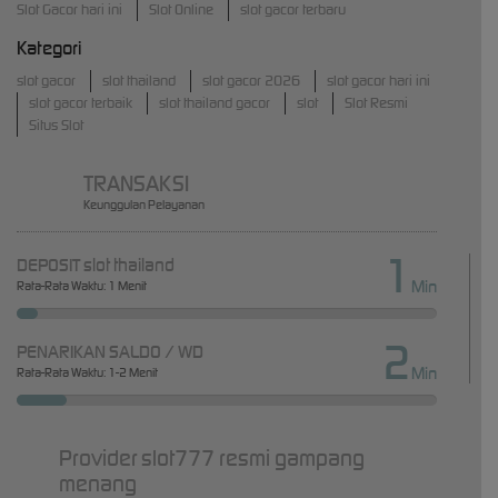
Slot Gacor hari ini
Slot Online
slot gacor terbaru
Kategori
slot gacor
slot thailand
slot gacor 2026
slot gacor hari ini
slot gacor terbaik
slot thailand gacor
slot
Slot Resmi
Situs Slot
TRANSAKSI
Keunggulan Pelayanan
1
DEPOSIT slot thailand
Min
Rata-Rata Waktu: 1 Menit
2
PENARIKAN SALDO / WD
Min
Rata-Rata Waktu: 1-2 Menit
Provider slot777 resmi gampang
menang