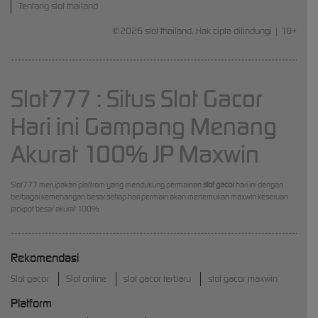
Tentang slot thailand
©2026 slot thailand. Hak cipta dilindungi | 18+
Slot777 : Situs Slot Gacor
Hari ini Gampang Menang
Akurat 100% JP Maxwin
Slot777 merupakan platfrom yang mendukung permainan
slot gacor
hari ini dengan
berbagai kemenangan besar setiap hari permain akan menemukan maxwin keseruan
jackpot besar akurat 100%.
Rekomendasi
Slot gacor
Slot online
slot gacor terbaru
slot gacor maxwin
Platform