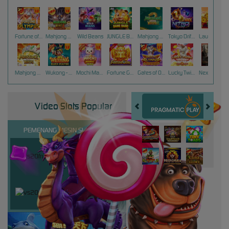
Fortune of Olympus
Mahjong Wins 3 – Black Scatter
Wild Beans
JUNGLE BANG BANG
Mahjong Ways 2
Tokyo Drift Nitro
Laughing Buddha Nexus
Mahjong Ways
Wukong - Black Scatter
Mochi Mania 1000
Fortune Gems
Gates of Olympus Super Scatter
Lucky Twins Nexus
Nexus Tombstone RIP
Video Slots Popular
PEMENANG MESIN SLOT
miste****0
IDR
15,047,200.00
vs20fruitswx
ma****5
IDR
9,253,200.00
vs20starlightx
vsteadf****1
IDR
8,998,000.00