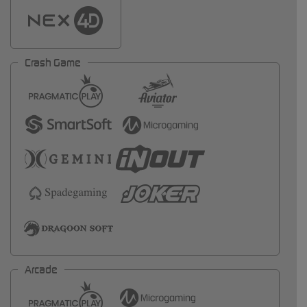
Crash Game
Arcade