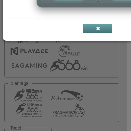
OK
Olahraga
Togel