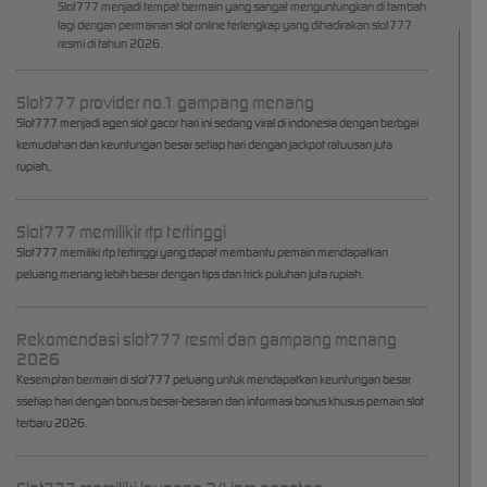
Slot777 menjadi tempat bermain yang sangat menguntungkan di tambah
lagi dengan permainan slot online terlengkap yang dihadirakan slot777
resmi di tahun 2026.
Slot777 provider no.1 gampang menang
Slot777 menjadi agen slot gacor hari ini sedang viral di indonesia dengan berbgai
kemudahan dan keuntungan besar setiap hari dengan jackpot ratuusan juta
rupiah,.
Slot777 memilikir rtp tertinggi
Slot777 memiliki rtp tertinggi yang dapat membantu pemain mendapatkan
peluang menang lebih besar dengan tips dan trick puluhan juta rupiah.
Rekomendasi slot777 resmi dan gampang menang
2026
Kesemptan bermain di slot777 peluang untuk mendapatkan keuntungan besar
ssetiap hari dengan bonus besar-besaran dan informasi bonus khusus pemain slot
terbaru 2026.