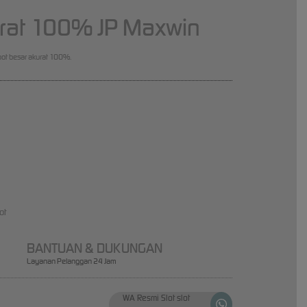
kurat 100% JP Maxwin
ot besar akurat 100%.
ot
BANTUAN & DUKUNGAN
Layanan Pelanggan 24 Jam
WA Resmi Slot slot