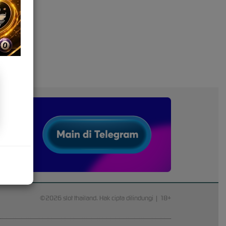
stalasi
©2026 slot thailand. Hak cipta dilindungi | 18+