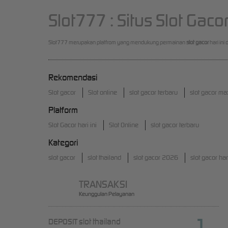
Slot777 : Situs Slot Ga
Slot777 merupakan platfrom yang mendukung permainan
slot gacor
hari in
Rekomendasi
Slot gacor
Slot online
slot gacor terbaru
slot gacor ma
Platform
Slot Gacor hari ini
Slot Online
slot gacor terbaru
Kategori
slot gacor
slot thailand
slot gacor 2026
slot gacor hari
TRANSAKSI
Keunggulan Pelayanan
1
DEPOSIT slot thailand