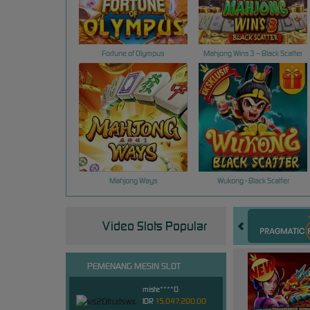
Fortune of Olympus
Mahjong Wins 3 – Black Scatter
Mahjong Ways
Wukong - Black Scatter
Video Slots Popular
PEMENANG MESIN SLOT
miste****0
IDR
15,047,200.00