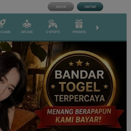
MASUK
DAFTAR
H GAME
ARCADE
E-SPORTS
PROMOSI