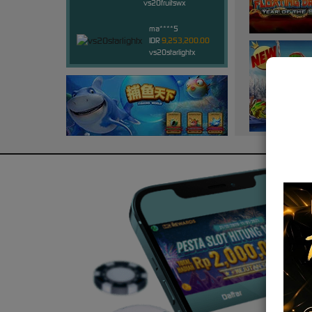
vs20fruitswx
ma****5
IDR
9,253,200.00
vs20starlightx
vsteadf****1
IDR
8,998,000.00
vswaysbandit
ans****a
IDR
6,998,600.00
vs20olympgate
rydhos****e
IDR
6,989,400.00
vswaysmahwblck
miste****0
IDR
6,784,500.00
vs20gatotx
be****7
IDR
6,724,500.00
vs20stararx