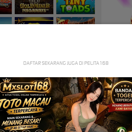
DAFTAR SEKARANG JUGA DI PELITA168
UNDUH APLIK
SLOT THAIL
Nikmati berbagai pe
slot tha
App