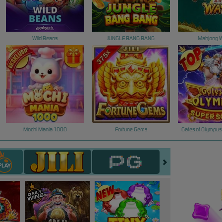
Wild Beans
JUNGLE BANG BANG
Mahjong 
Mochi Mania 1000
Fortune Gems
Gates of Olympus 