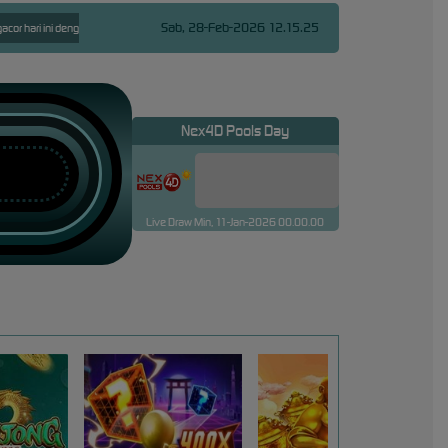
Sab, 28-Feb-2026 12.15.25
ni dengan berbagai kemenangan besar setiap hari permain akan menemukan maxwin keseruan jac
Nex4D Pools Day
Live Draw Min, 11-Jan-2026 00.00.00