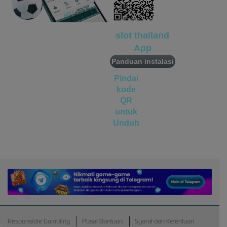
vs20fruitswx
miste****0
IDR
4,520,000.00
slot thailand
vs20olympx
App
Panduan instalasi
Pindai
kode
QR
untuk
Unduh
Android
APK
Responsible Gambling
Pusat Bantuan
Syarat dan Ketentuan