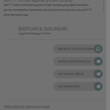
Slot777 memiliki layanan 24 jam nonstop
Slot777 hadir memberikan layanan 24 jam nonstop yang dapat membantu
pemain mendapatkan kesemptan untung besar tanpa harus tkut, situs slot777
aman dan terpercaya.
BANTUAN & DUKUNGAN
Layanan Pelanggan 24 Jam
WA Resmi Slot slot thailand
Asisten slot thailand_bot
slot thailand OfficiaL
slot thailand Bot
TERHUBUNG DENGAN KAMI