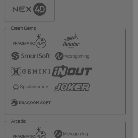
Crash Game
Arcade