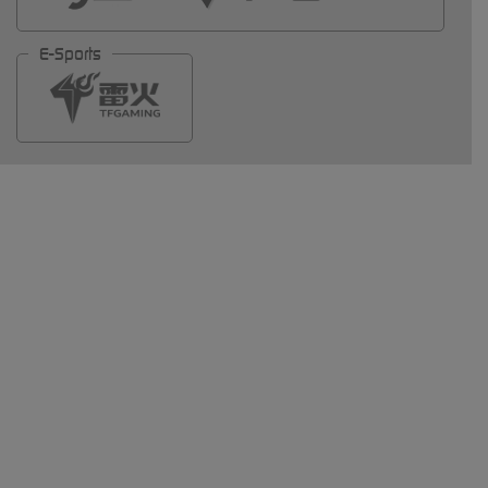
E-Sports