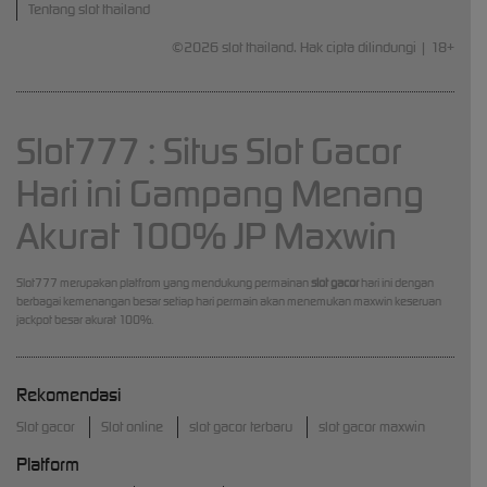
Tentang slot thailand
©2026 slot thailand. Hak cipta dilindungi | 18+
Slot777 : Situs Slot Gacor
Hari ini Gampang Menang
Akurat 100% JP Maxwin
Slot777 merupakan platfrom yang mendukung permainan
slot gacor
hari ini dengan
berbagai kemenangan besar setiap hari permain akan menemukan maxwin keseruan
jackpot besar akurat 100%.
Rekomendasi
Slot gacor
Slot online
slot gacor terbaru
slot gacor maxwin
Platform