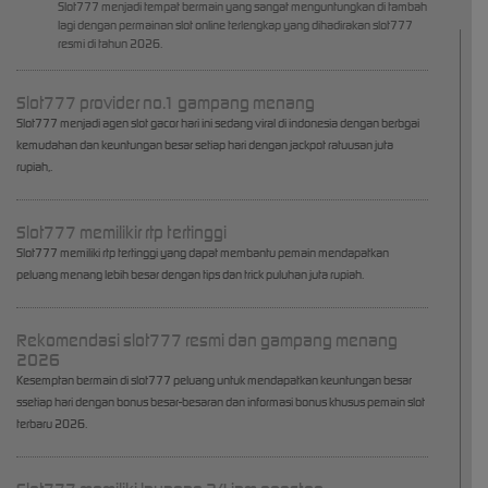
Slot777 menjadi tempat bermain yang sangat menguntungkan di tambah
lagi dengan permainan slot online terlengkap yang dihadirakan slot777
resmi di tahun 2026.
Slot777 provider no.1 gampang menang
Slot777 menjadi agen slot gacor hari ini sedang viral di indonesia dengan berbgai
kemudahan dan keuntungan besar setiap hari dengan jackpot ratuusan juta
rupiah,.
Slot777 memilikir rtp tertinggi
Slot777 memiliki rtp tertinggi yang dapat membantu pemain mendapatkan
peluang menang lebih besar dengan tips dan trick puluhan juta rupiah.
Rekomendasi slot777 resmi dan gampang menang
2026
Kesemptan bermain di slot777 peluang untuk mendapatkan keuntungan besar
ssetiap hari dengan bonus besar-besaran dan informasi bonus khusus pemain slot
terbaru 2026.