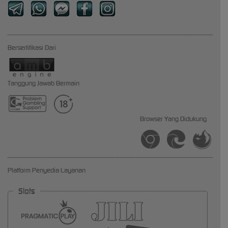
Bersertifikasi Dari
Tanggung Jawab Bermain
Browser Yang Didukung
Platform Penyedia Layanan
Slots