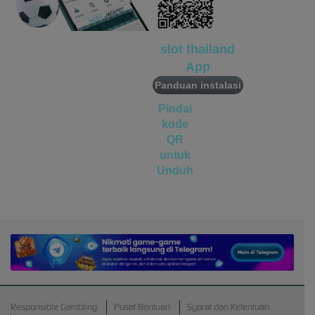
vs20fruitswx
miste****0
IDR
4,520,000.00
slot thailand
vs20olympx
App
Panduan instalasi
Pindai
kode
QR
untuk
Unduh
Android
APK
Responsible Gambling
Pusat Bantuan
Syarat dan Ketentuan