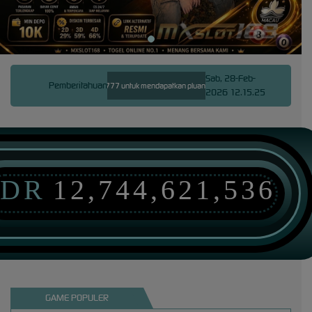
Sab, 28-Feb-
Pemberitahuan
di hadirkan provider slot777 untuk mendapatkan pluang jackpt besar setiap hari.
Slot777 m
2026 12.15.25
IDR
12,744,621,536
GAME POPULER