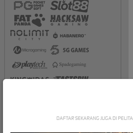
DAFTAR SEKARANG JUGA DI PELIT