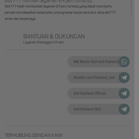
Slot777 memiliki layanan 24 jam nonstop
Slot777 hadir memberikan layanan 24 jam nonstop yang dapat membantu
pemain mendapatkan kesemptan untung besar tanpa harus tkut, situs slot777
aman dan terpercaya.
BANTUAN & DUKUNGAN
Layanan Pelanggan 24 Jam
WA Resmi Slot slot thailand
Asisten slot thailand_bot
slot thailand OfficiaL
slot thailand Bot
TERHUBUNG DENGAN KAMI