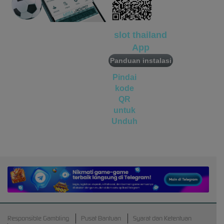
vs20fruitswx
miste****0
IDR
4,520,000.00
slot thailand
vs20olympx
App
Panduan instalasi
Pindai
kode
QR
untuk
Unduh
Android
APK
Responsible Gambling
Pusat Bantuan
Syarat dan Ketentuan