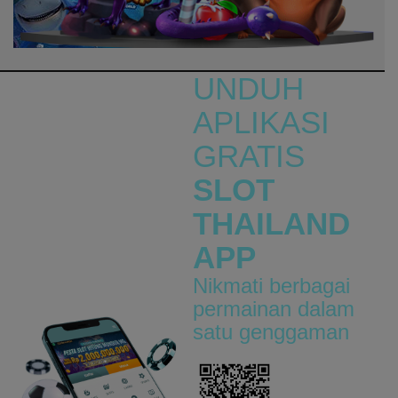
vswaysbandit
ans****a
IDR
6,998,600.00
vs20olympgate
UNDUH
rydhos****e
APLIKASI
IDR
6,989,400.00
GRATIS
vswaysmahwblck
SLOT
miste****0
IDR
6,784,500.00
THAILAND
vs20gatotx
APP
be****7
IDR
6,724,500.00
Nikmati berbagai
vs20stararx
permainan dalam
be****7
satu genggaman
IDR
6,592,400.00
vs20fruitswx
sco****9
IDR
5,941,200.00