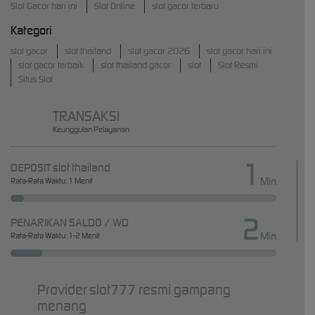
Slot Gacor hari ini
Slot Online
slot gacor terbaru
Kategori
slot gacor
slot thailand
slot gacor 2026
slot gacor hari ini
slot gacor terbaik
slot thailand gacor
slot
Slot Resmi
Situs Slot
TRANSAKSI
Keunggulan Pelayanan
1
DEPOSIT slot thailand
Min
Rata-Rata Waktu: 1 Menit
2
PENARIKAN SALDO / WD
Min
Rata-Rata Waktu: 1-2 Menit
Provider slot777 resmi gampang
menang