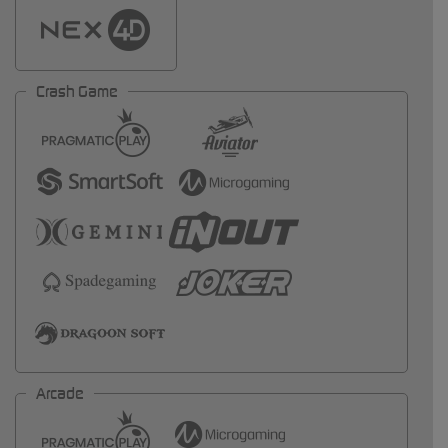
Crash Game
Arcade