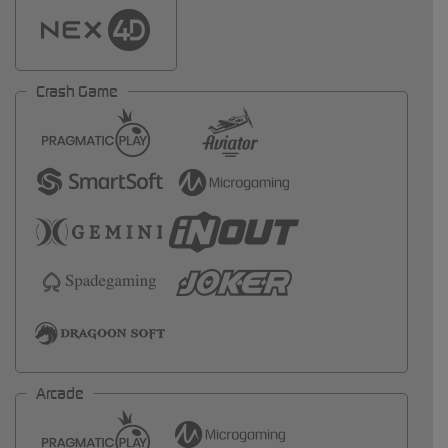
Crash Game
Arcade