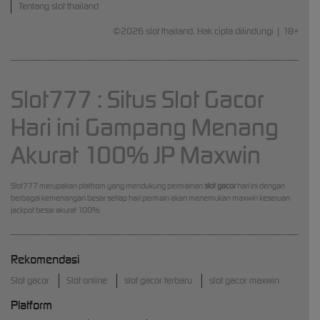
Tentang slot thailand
©2026 slot thailand. Hak cipta dilindungi | 18+
Slot777 : Situs Slot Gacor
Hari ini Gampang Menang
Akurat 100% JP Maxwin
Slot777 merupakan platfrom yang mendukung permainan
slot gacor
hari ini dengan
berbagai kemenangan besar setiap hari permain akan menemukan maxwin keseruan
jackpot besar akurat 100%.
Rekomendasi
Slot gacor
Slot online
slot gacor terbaru
slot gacor maxwin
Platform