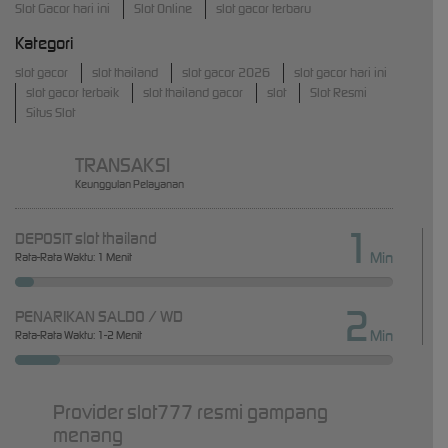
Slot Gacor hari ini
Slot Online
slot gacor terbaru
Kategori
slot gacor
slot thailand
slot gacor 2026
slot gacor hari ini
slot gacor terbaik
slot thailand gacor
slot
Slot Resmi
Situs Slot
TRANSAKSI
Keunggulan Pelayanan
1
DEPOSIT slot thailand
Min
Rata-Rata Waktu: 1 Menit
2
PENARIKAN SALDO / WD
Min
Rata-Rata Waktu: 1-2 Menit
Provider slot777 resmi gampang
menang