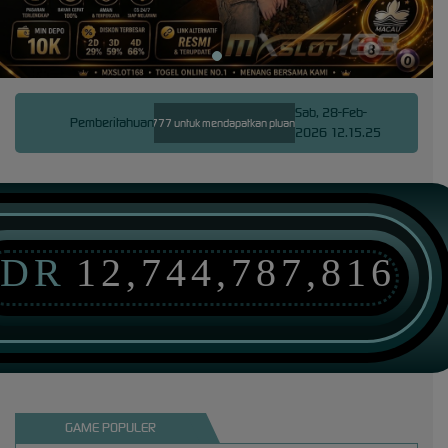
Sab, 28-Feb-
Pemberitahuan
u di hadirkan provider slot777 untuk mendapatkan pluang jackpt besar setiap hari.
Slot777 
2026 12.15.25
IDR
12,744,787,816
GAME POPULER