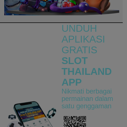
vswaysbandit
ans****a
IDR
6,998,600.00
vs20olympgate
UNDUH
rydhos****e
APLIKASI
IDR
6,989,400.00
GRATIS
vswaysmahwblck
SLOT
miste****0
IDR
6,784,500.00
THAILAND
vs20gatotx
APP
be****7
IDR
6,724,500.00
Nikmati berbagai
vs20stararx
permainan dalam
be****7
satu genggaman
IDR
6,592,400.00
vs20fruitswx
sco****9
IDR
5,941,200.00