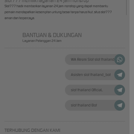
Slot777 memiliki layanan 24 jam nonstop
Slot777 hadir memberikan layanan 24 jam nonstop yang dapat membantu
pemain mendapatkan kesemptan untung besar tanpa harus tkut, situs slot777
aman dan terpercaya.
BANTUAN & DUKUNGAN
Layanan Pelanggan 24 Jam
WA Resmi Slot slot thailand
Asisten slot thailand_bot
slot thailand OfficiaL
slot thailand Bot
TERHUBUNG DENGAN KAMI