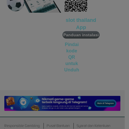
vs20fruitswx
miste****0
IDR
4,520,000.00
slot thailand
vs20olympx
App
Panduan instalasi
Pindai
kode
QR
untuk
Unduh
Android
APK
Responsible Gambling
Pusat Bantuan
Syarat dan Ketentuan