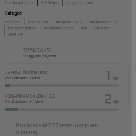
Slot Gacor hari ini
Slot Online
slot gacor terbaru
Kategori
slot gacor
slot thailand
slot gacor 2026
slot gacor hari ini
slot gacor terbaik
slot thailand gacor
slot
Slot Resmi
Situs Slot
TRANSAKSI
Keunggulan Pelayanan
1
DEPOSIT slot thailand
Min
Rata-Rata Waktu: 1 Menit
2
PENARIKAN SALDO / WD
Min
Rata-Rata Waktu: 1-2 Menit
Provider slot777 resmi gampang
menang