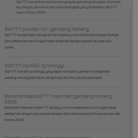
Slot777 menjadi tempat bermain yang sangat menguntungkan di tambah
lagi dengan permainan slot online terlengkap yang dihadirakan slot777
resmi di tahun 2026.
Slot777 provider no.1 gampang menang
Slot777 menjadi agen slot gacor hari ini sedang viral di indonesia dengan berbgai
kemudahan dan keuntungan besar setiap hari dengan jackpot ratuusan juta
rupiah,.
Slot777 memilikir rtp tertinggi
Slot777 memiliki rtp tertinggi yang dapat membantu pemain mendapatkan
peluang menang lebih besar dengan tips dan trick puluhan juta rupiah.
Rekomendasi slot777 resmi dan gampang menang
2026
Kesemptan bermain di slot777 peluang untuk mendapatkan keuntungan besar
ssetiap hari dengan bonus besar-besaran dan informasi bonus khusus pemain slot
terbaru 2026.