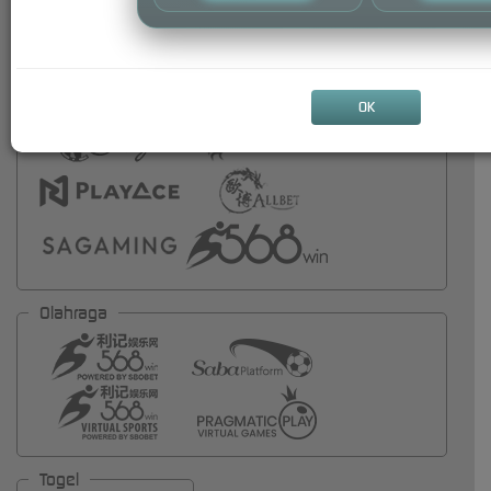
OK
Olahraga
Togel