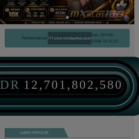
Sab, 28-Feb-
Pemberitahuan
di hadirkan provider slot777 untuk mendapatkan pluang jackpt besar setiap hari.
Slot777 m
2026 12.15.25
IDR
12,701,802,580
GAME POPULER