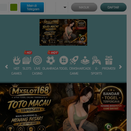
Main di
MASUK
DAFTAR
Telegram
HOT
SLOTS
LIVE
OLAHRAGA
TOGEL
CRASH
ARCADE
E-
PROMOSI
GAMES
CASINO
GAME
SPORTS