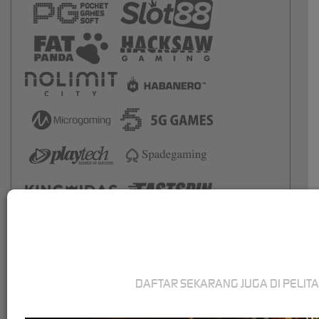
DAFTAR SEKARANG JUGA DI PELIT