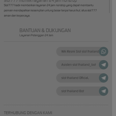
Slot777 memiliki layanan 24 jam nonstop
Slot777 hadir memberikan layanan 24 jam nonstop yang dapat membantu
pemain mendapatkan kesemptan untung besar tanpa harus tkut, situs slot777
aman dan terpercaya.
BANTUAN & DUKUNGAN
Layanan Pelanggan 24 Jam
WA Resmi Slot slot thailand
Asisten slot thailand_bot
slot thailand OfficiaL
slot thailand Bot
TERHUBUNG DENGAN KAMI