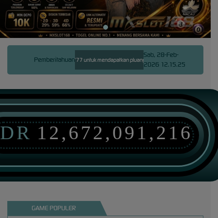
Sab, 28-Feb-
Pemberitahuan
di hadirkan provider slot777 untuk mendapatkan pluang jackpt besar setiap hari.
Slot777 m
2026 12.15.25
IDR
12,672,090,613
GAME POPULER