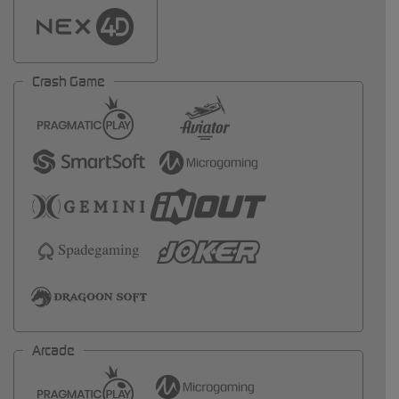
Crash Game
Arcade