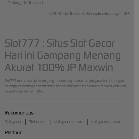
Tentang slot thailand
©2026 slot thailand. Hak cipta dilindungi | 18+
Slot777 : Situs Slot Gacor
Hari ini Gampang Menang
Akurat 100% JP Maxwin
Slot777 merupakan platfrom yang mendukung permainan
slot gacor
hari ini dengan
berbagai kemenangan besar setiap hari permain akan menemukan maxwin keseruan
jackpot besar akurat 100%.
Rekomendasi
Slot gacor
Slot online
slot gacor terbaru
slot gacor maxwin
Platform