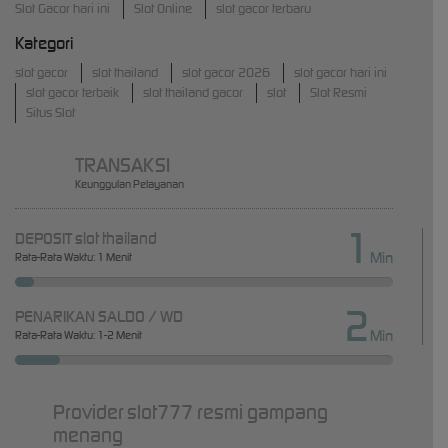
Slot Gacor hari ini
Slot Online
slot gacor terbaru
Kategori
slot gacor
slot thailand
slot gacor 2026
slot gacor hari ini
slot gacor terbaik
slot thailand gacor
slot
Slot Resmi
Situs Slot
TRANSAKSI
Keunggulan Pelayanan
1
DEPOSIT slot thailand
Min
Rata-Rata Waktu: 1 Menit
2
PENARIKAN SALDO / WD
Min
Rata-Rata Waktu: 1-2 Menit
Provider slot777 resmi gampang
menang