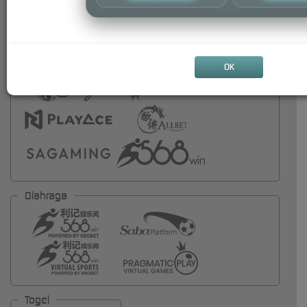
OK
Olahraga
Togel