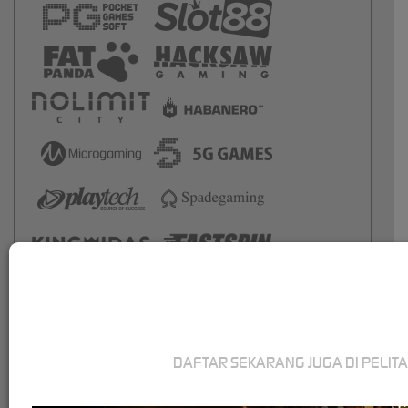
DAFTAR SEKARANG JUGA DI PELIT