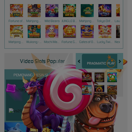
Fortune of Olympus
Mahjong Wins 3 – Black Scatter
Wild Beans
JUNGLE BANG BANG
Mahjong Ways 2
Tokyo Drift Nitro
Laughing Buddha Nexus
Mahjong Ways
Wukong - Black Scatter
Mochi Mania 1000
Fortune Gems
Gates of Olympus Super Scatter
Lucky Twins Nexus
Nexus Tombstone RIP
Video Slots Popular
PEMENANG MESIN SLOT
miste****0
IDR
15,047,200.00
vs20fruitswx
ma****5
IDR
9,253,200.00
vs20starlightx
vsteadf****1
IDR
8,998,000.00