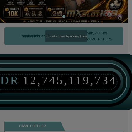
Sab, 28-Feb-
Pemberitahuan
i hadirkan provider slot777 untuk mendapatkan pluang jackpt besar setiap hari.
Slot777 me
2026 12.15.25
IDR
12,745,119,734
GAME POPULER