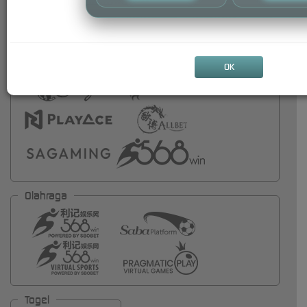
OK
Olahraga
Togel