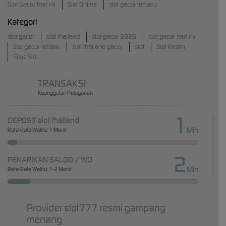
Slot Gacor hari ini
Slot Online
slot gacor terbaru
Kategori
slot gacor
slot thailand
slot gacor 2026
slot gacor hari ini
slot gacor terbaik
slot thailand gacor
slot
Slot Resmi
Situs Slot
TRANSAKSI
Keunggulan Pelayanan
1
DEPOSIT slot thailand
Min
Rata-Rata Waktu: 1 Menit
2
PENARIKAN SALDO / WD
Min
Rata-Rata Waktu: 1-2 Menit
Provider slot777 resmi gampang
menang