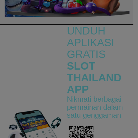
vswaysbandit
ans****a
IDR
6,998,600.00
vs20olympgate
UNDUH
rydhos****e
APLIKASI
IDR
6,989,400.00
GRATIS
vswaysmahwblck
SLOT
miste****0
IDR
6,784,500.00
THAILAND
vs20gatotx
APP
be****7
IDR
6,724,500.00
Nikmati berbagai
vs20stararx
permainan dalam
be****7
satu genggaman
IDR
6,592,400.00
vs20fruitswx
sco****9
IDR
5,941,200.00