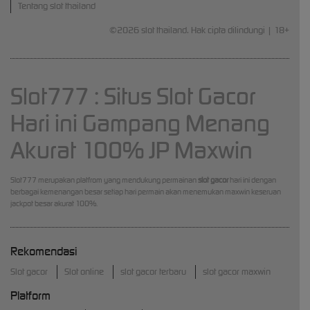
Tentang slot thailand
©2026 slot thailand. Hak cipta dilindungi | 18+
Slot777 : Situs Slot Gacor
Hari ini Gampang Menang
Akurat 100% JP Maxwin
Slot777 merupakan platfrom yang mendukung permainan
slot gacor
hari ini dengan
berbagai kemenangan besar setiap hari permain akan menemukan maxwin keseruan
jackpot besar akurat 100%.
Rekomendasi
Slot gacor
Slot online
slot gacor terbaru
slot gacor maxwin
Platform