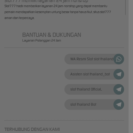
Slot777 memiliki layanan 24 jam nonstop
Slot777 hadir memberikan layanan 24 jam nonstop yang dapat membantu
pemain mendapatkan kesemptan untung besar tanpa harus tkut, situs slot777
aman dan terpercaya.
BANTUAN & DUKUNGAN
Layanan Pelanggan 24 Jam
WA Resmi Slot slot thailand
Asisten slot thailand_bot
slot thailand OfficiaL
slot thailand Bot
TERHUBUNG DENGAN KAMI