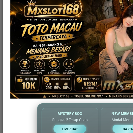
MYSTERY BOX
NEW MEMBE
Rungkad? Tetap Cuan
Modal Memb
Live Casino
LIVE CHAT
DAFTA