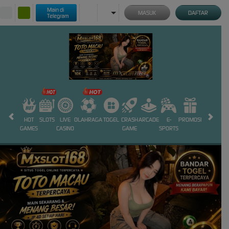
Main di
MASUK
DAFTAR
Telegram
HOT
SLOTS
LIVE
OLAHRAGA
TOGEL
CRASH
ARCADE
E-
PROMOSI
GAMES
CASINO
GAME
SPORTS