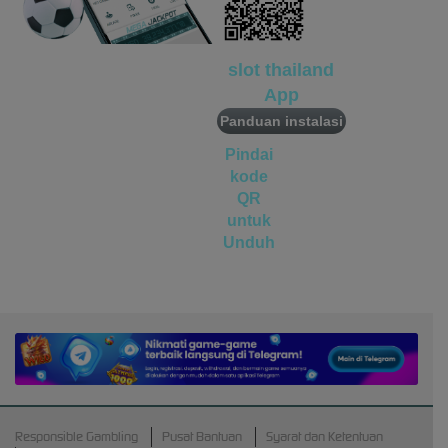
vs20fruitswx
miste****0
IDR
4,520,000.00
slot thailand
vs20olympx
App
Panduan instalasi
Pindai
kode
QR
untuk
Unduh
Android
APK
Responsible Gambling
Pusat Bantuan
Syarat dan Ketentuan