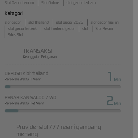
Slot Gacor hari ini
Slot Online
slot gacor terbaru
Kategori
slot gacor
slot thailand
slot gacor 2026
slot gacor hari ini
slot gacor terbaik
slot thailand gacor
slot
Slot Resmi
Situs Slot
TRANSAKSI
Keunggulan Pelayanan
1
DEPOSIT slot thailand
Min
Rata-Rata Waktu: 1 Menit
2
PENARIKAN SALDO / WD
Min
Rata-Rata Waktu: 1-2 Menit
Provider slot777 resmi gampang
menang