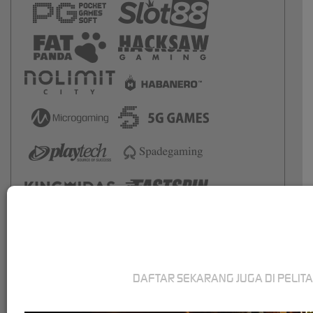
DAFTAR SEKARANG JUGA DI PELIT