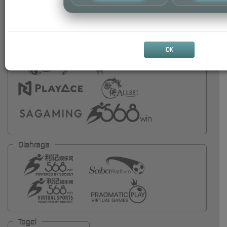
OK
Olahraga
Togel