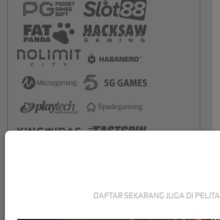
DAFTAR SEKARANG JUGA DI PELIT