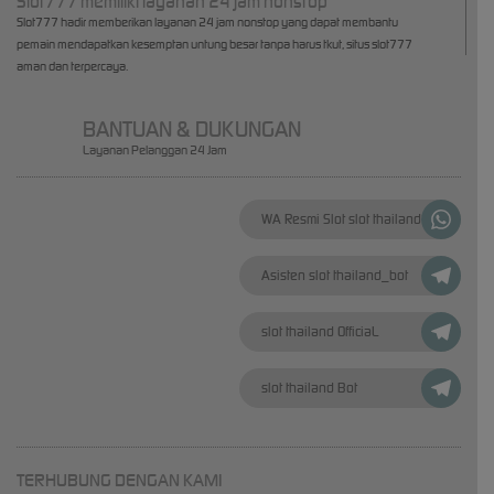
Slot777 memiliki layanan 24 jam nonstop
Slot777 hadir memberikan layanan 24 jam nonstop yang dapat membantu
pemain mendapatkan kesemptan untung besar tanpa harus tkut, situs slot777
aman dan terpercaya.
BANTUAN & DUKUNGAN
Layanan Pelanggan 24 Jam
WA Resmi Slot slot thailand
Asisten slot thailand_bot
slot thailand OfficiaL
slot thailand Bot
TERHUBUNG DENGAN KAMI