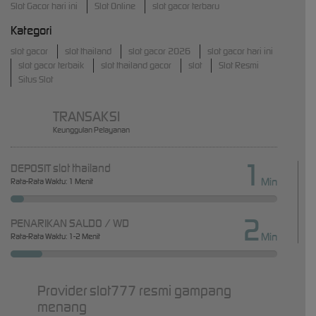
Slot Gacor hari ini
Slot Online
slot gacor terbaru
Kategori
slot gacor
slot thailand
slot gacor 2026
slot gacor hari ini
slot gacor terbaik
slot thailand gacor
slot
Slot Resmi
Situs Slot
TRANSAKSI
Keunggulan Pelayanan
1
DEPOSIT slot thailand
Min
Rata-Rata Waktu: 1 Menit
2
PENARIKAN SALDO / WD
Min
Rata-Rata Waktu: 1-2 Menit
Provider slot777 resmi gampang
menang