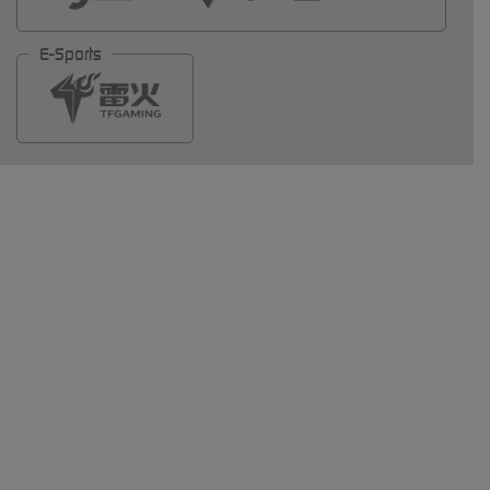
E-Sports