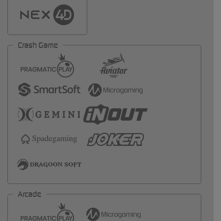
Crash Game
Arcade