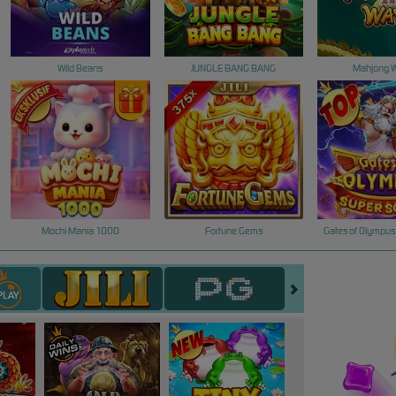
Wild Beans
JUNGLE BANG BANG
Mahjong 
Mochi Mania 1000
Fortune Gems
Gates of Olympus 