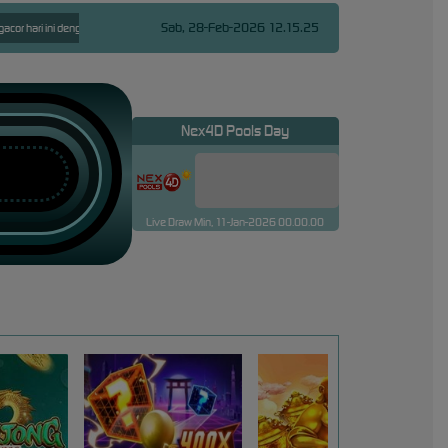
Sab, 28-Feb-2026 12.15.25
ni dengan berbagai kemenangan besar setiap hari permain akan menemukan maxwin keseruan jac
Nex4D Pools Day
Live Draw Min, 11-Jan-2026 00.00.00