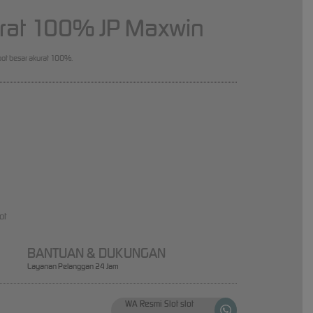
kurat 100% JP Maxwin
ot besar akurat 100%.
ot
BANTUAN & DUKUNGAN
Layanan Pelanggan 24 Jam
WA Resmi Slot slot