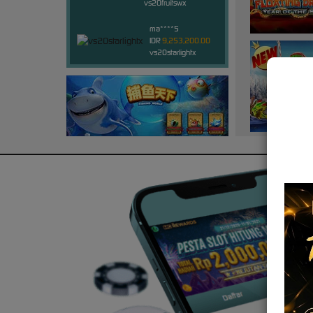
vs20fruitswx
ma****5
IDR
9,253,200.00
vs20starlightx
vsteadf****1
IDR
8,998,000.00
vswaysbandit
ans****a
IDR
6,998,600.00
vs20olympgate
rydhos****e
IDR
6,989,400.00
vswaysmahwblck
miste****0
IDR
6,784,500.00
vs20gatotx
be****7
IDR
6,724,500.00
vs20stararx