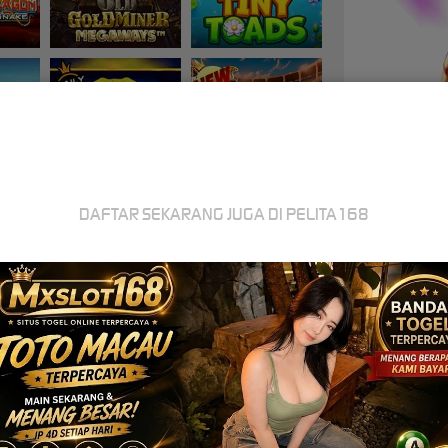
DAFTAR SEKARANG JUGA DI PELITA168
UNDUH APLIK
SLOT THAIL
Nikmati berbagai pe
slot tha
App