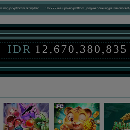
besar setiap hari.
Slot777 merupakan platfrom yang mendukung permainan slot gacor hari i
IDR
12,670,380,835