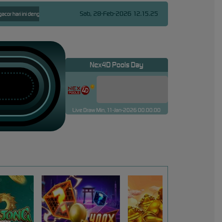
Sab, 28-Feb-2026 12.15.25
ni dengan berbagai kemenangan besar setiap hari permain akan menemukan maxwin keseruan jac
Nex4D Pools Day
Live Draw Min, 11-Jan-2026 00.00.00