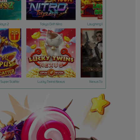
Ways 2
Tokyo Drift Nitro
Laughing Buddha Nexus
Super Scatter
Lucky Twins Nexus
Nexus Tombstone RIP