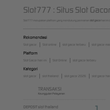
Slot777 : Situs Slot Ga
Slot777 merupakan platfrom yang mendukung permainan
slot gacor
hari in
Rekomendasi
Slot gacor
Slot online
slot gacor terbaru
slot gacor ma
Platform
Slot Gacor hari ini
Slot Online
slot gacor terbaru
Kategori
slot gacor
slot thailand
slot gacor 2026
slot gacor hari
TRANSAKSI
Keunggulan Pelayanan
1
DEPOSIT slot thailand